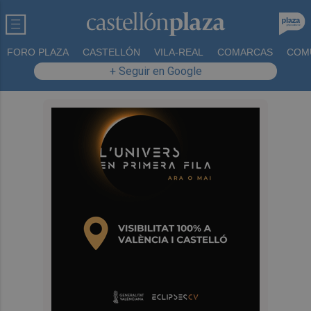
FORO PLAZA
CASTELLÓN
VILA-REAL
COMARCAS
COM
+ Seguir en Google