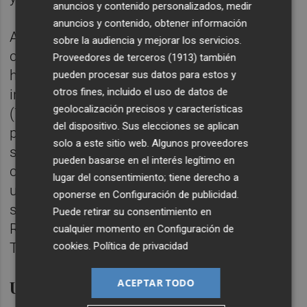
anuncios y contenido personalizados, medir
anuncios y contenido, obtener información
Ambos proyectos, dos parques en solares
sobre la audiencia y mejorar los servicios.
contiguos, tienen previsto ocupar casi 18
Proveedores de terceros (1913)
también
hectáreas. La compañía ha cifrado las
pueden procesar sus datos para estos y
otros fines, incluido el uso de datos de
instalaciones en 3,67 millones cada una
geolocalización precisos y características
(7,34 millones en total). En una de las
del dispositivo. Sus elecciones se aplican
parcelas, se construirá una nueva
solo a este sitio web. Algunos proveedores
subestación de más de 2.000 metros
pueden basarse en el interés legítimo en
cuadrados, a partir de la cual se conectará
lugar del consentimiento; tiene derecho a
una línea de evacuación hasta la
oponerse en
Configuración de publicidad
.
subestación transformadora que ostenta
Puede retirar su consentimiento en
Red Eléctrica en el término municipal de
cualquier momento en
Configuración de
cookies
.
Política de privacidad
Torreblanca.
Una compañía en reestructuración
ACEPTAR TODO