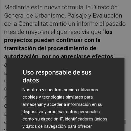
Mediante esta nueva fórmula, la Dirección
General de Urbanismo, Paisaje y Evaluación
de la Generalitat emitió un informe el pasado
mes de mayo en el que resolvía que "
los
proyectos pueden continuar con la
tramitación del procedimiento de
autorización, por no apreciarse efectos
adversos
significativos sobre el medio
Uso responsable de sus
ambiente que requieran su sometimiento a
datos
un procedimiento de evaluación ambiental".
Con este 'ok', Soltec ha presentado ya a una
Nosotros y nuestros socios utilizamos
segunda información pública las solicitudes
cookies y tecnologías similares para
almacenar y acceder a información en su
de autorización administrativa previa y
dispositivo y procesar datos personales,
autorización administrativa de construcción
como su dirección IP, identificadores únicos
de los proyectos denominados
Torreblanca I
y datos de navegación, para ofrecer
y
Torreblanca II
.