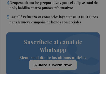
4
Oropesa ultima los preparativos para el eclipse total de
Sol y habilita cuatro puntos informativos
5
Castelló refuerza su comercio: inyectan 800.000 euros
para la nueva campaña de bonos comerciales
Suscríbete al canal de
Whatsapp
Siempre al día de las últimas noticias
¡Quiero suscribirme!