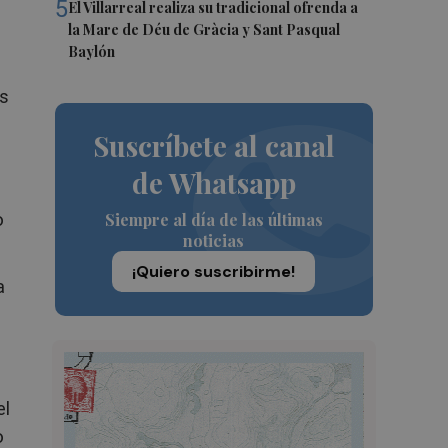
5
El Villarreal realiza su tradicional ofrenda a
la Mare de Déu de Gràcia y Sant Pasqual
Baylón
os
Suscríbete al canal
de Whatsapp
Siempre al día de las últimas
o
noticias
¡Quiero suscribirme!
a
el
o