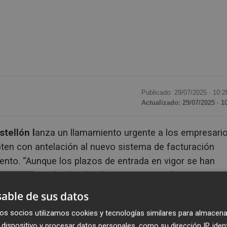
Publicado: 29/07/2025 ·
10:2
Actualizado: 29/07/2025 · 1
tellón l
anza un llamamiento urgente a los empresari
ten con antelación al nuevo sistema de facturación
ento. “Aunque los plazos de entrada en vigor se han
ociedades y el 1 de julio de 2026 para autónomos y
s potenciales sanciones hacen que una planificación
able de sus datos
dente de la entidad colegial,
José Manuel Salvador.
os socios utilizamos cookies y tecnologías similares para almacena
dispositivo y procesar datos personales, como su dirección IP, iden