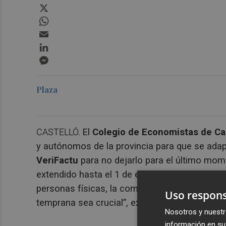
X
WhatsApp
Email
LinkedIn
Messenger
Plaza
CASTELLÓ.
El
Colegio de Economistas de Cas
y autónomos de la provincia para que se adap
VeriFactu
para no dejarlo para el último mom
extendido hasta el 1 de enero de 2026 para s
personas físicas, la complejidad técnica y la
Uso respons
temprana sea crucial”, explica el decano presi
Nosotros y nuestr
información en su 