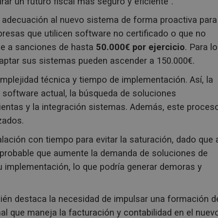
urar un futuro fiscal más seguro y eficiente”.
a adecuación al nuevo sistema de forma proactiva para
presas que utilicen software no certificado o que no
se a sanciones de hasta
50.000€ por ejercicio
. Para l
daptar sus sistemas pueden ascender a 150.000€.
plejidad técnica y tiempo de implementación. Así, la
 software actual, la búsqueda de soluciones
ientas y la integración sistemas. Además, este proces
zados.
alación con tiempo para evitar la saturación, dado que 
s probable que aumente la demanda de soluciones de
u implementación, lo que podría generar demoras y
bién destaca la necesidad de impulsar una formación d
al que maneja la facturación y contabilidad en el nuev