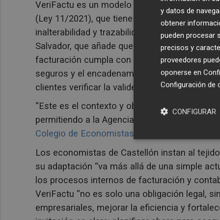
VeriFactu es un modelo impulsado por la
Age
y datos de navega
(Ley 11/2021), que tiene el objetivo “de revolu
obtener informació
inalterabilidad y trazabilidad de todas las fact
pueden procesar su
Salvador, que añade que “esto se logrará medi
precisos y caracte
facturación cumpla con estrictas especificaci
proveedores pueden
oponerse en
Confi
seguros y el encadenamiento de facturas, ade
Configuración de 
clientes verificar la validez de sus facturas an
“Este es el contexto y objetivo de VeriFactu: 
CONFIGURAR
permitiendo a la Agencia Tributaria un mayor 
Colegio de Economistas.
Los economistas de Castellón instan al tejido
su adaptación “va más allá de una simple actu
los procesos internos de facturación y contab
VeriFactu “no es solo una obligación legal, 
empresariales, mejorar la eficiencia y fortalec