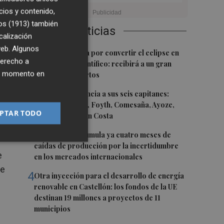
de
cios y contenido,
,
os (1913)
también
Últimas Noticias
calización
 web. Algunos
1
Castelló apuesta por convertir el eclipse en
derecho a
un referente científico: recibirá a un gran
ier momento en
os
equipo de expertos
2
El Villarreal anuncia a sus seis capitanes:
Gerard Moreno, Foyth, Comesaña, Ayoze,
PTAR TODO
Cardona y Logan Costa
el
3
La cerámica acumula ya cuatro meses de
caídas de producción por la incertidumbre
e
en los mercados internacionales
de
4
Otra inyección para el desarrollo de energía
renovable en Castellón: los fondos de la UE
destinan 19 millones a proyectos de 11
municipios