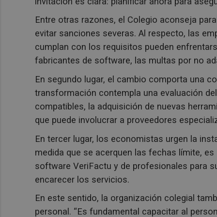
invitación es clara: planificar ahora para aseg
Entre otras razones, el Colegio aconseja par
evitar sanciones severas. Al respecto, las em
cumplan con los requisitos pueden enfrentar
fabricantes de software, las multas por no a
En segundo lugar, el cambio comporta una com
transformación contempla una evaluación del
compatibles, la adquisición de nuevas herram
que puede involucrar a proveedores especiali
En tercer lugar, los economistas urgen la inst
medida que se acerquen las fechas límite, e
software VeriFactu y de profesionales para s
encarecer los servicios.
En este sentido, la organización colegial tam
personal. “Es fundamental capacitar al person