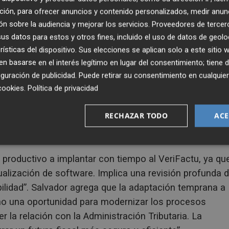
ncia Tributaria
(AEAT), en el marco de la Ley Antifrau
ción, para ofrecer anuncios y contenido personalizados, medir anun
cionar la fiscalidad española garantizando la integridad
n sobre la audiencia y mejorar los servicios.
Proveedores de tercer
uras emitidas y de los registros de facturación”, indica
s datos para estos y otros fines, incluido el uso de datos de geolo
ante la obligatoriedad de que todo el software de
rísticas del dispositivo. Sus elecciones se aplican solo a este sitio
ones técnicas, incluyendo la generación de registros
 basarse en el interés legítimo en lugar del consentimiento; tiene 
guración de publicidad
. Puede retirar su consentimiento en cualqu
más de la inclusión de un código QR que permitirá a l
cookies
.
Política de privacidad
te la AEAT”.
prevenir el fraude fiscal y la economía sumergida,
RECHAZAR TODO
ACE
control sobre las operaciones”, remarca el presidente d
 productivo a implantar con tiempo al VeriFactu, ya qu
alización de software. Implica una revisión profunda 
ilidad”. Salvador agrega que la adaptación temprana a
sino una oportunidad para modernizar los procesos
er la relación con la Administración Tributaria. La