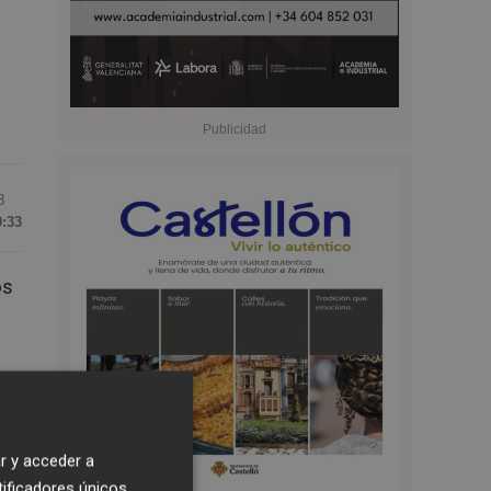
8
0:33
os
r y acceder a
tificadores únicos