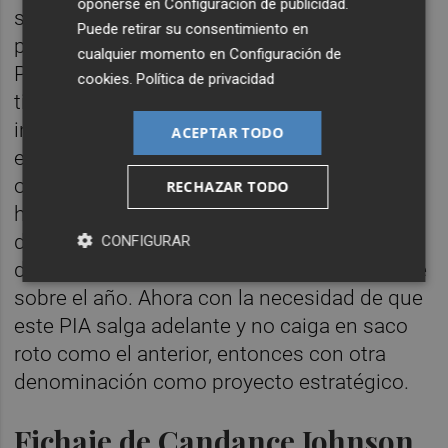
oponerse en
Configuración de publicidad
.
serie del Miura 5, la compañía está con los
Puede retirar su consentimiento en
pasos administrativos requeridos para el
cualquier momento en
Configuración de
Proyecto de Interés Autonómico (
PIA
) que
cookies
.
Política de privacidad
tiene que avalar la Generalitat para agilizar la
instalación allí. El compromiso del Consell
ACEPTAR TODO
es aprobarlo en septiembre u octubre. No
obstante, después de esa aprobación inicial,
RECHAZAR TODO
habría otro periodo para la aprobación
definitiva de otros 5 o 6 meses. En definitiva,
CONFIGURAR
desde el anuncio del PIA, se puede decir que
sobre el año. Ahora con la necesidad de que
este PIA salga adelante y no caiga en saco
roto como el anterior, entonces con otra
denominación como proyecto estratégico.
Fichaje de Candance Johnson