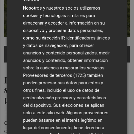
Nosotros y nuestros socios utilizamos
cookies y tecnologías similares para
almacenar y acceder a información en su
dispositivo y procesar datos personales,
como su dirección IP, identificadores únicos
y datos de navegación, para ofrecer
Complejo de la Guayana Francesa en Korou - PLD
anuncios y contenido personalizados, medir
Space
anuncios y contenido, obtener información
sobre la audiencia y mejorar los servicios.
Proveedores de terceros (1725)
también
Los plazos del PIA, y un
pueden procesar sus datos para estos y
segundo semestre de espera
otros fines, incluido el uso de datos de
para la aprobación definitiva
geolocalización precisos y características
del dispositivo. Sus elecciones se aplican
solo a este sitio web. Algunos proveedores
En cuanto a otras infraestructuras, en este
pueden basarse en el interés legítimo en
caso en Elche, y el Porta d'Elx, donde se
lugar del consentimiento; tiene derecho a
construiría la gran factoría de cohetes en