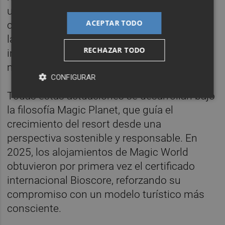
una primera de 40 millones de euros,
ACEPTAR TODO
centrada en los nuevos hoteles temáticos, y
la fase actual, orientada a seguir
RECHAZAR TODO
introduciendo mejoras en el complejo y a
modernizar el alojamiento 5 estrellas.
CONFIGURAR
Todas estas actuaciones se desarrollan bajo
la filosofía Magic Planet, que guía el
crecimiento del resort desde una
perspectiva sostenible y responsable. En
2025, los alojamientos de Magic World
obtuvieron por primera vez el certificado
internacional Bioscore, reforzando su
compromiso con un modelo turístico más
consciente.