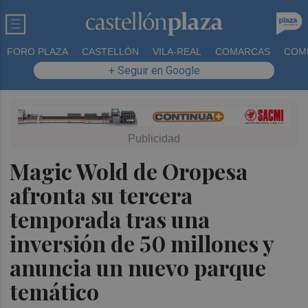
FORO PLAZA
CASTELLÓN
VILA-REAL
COMARCAS
COM
+ Seguir en Google
Magic Wold de Oropesa
afronta su tercera
temporada tras una
inversión de 50 millones y
anuncia un nuevo parque
temático