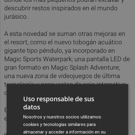
descubrir restos inspirados en el mundo
jurásico.
A esta novedad se suman otras mejoras en
el resort, como el nuevo tobogán acuático
gigante tipo péndulo, ya incorporado en
Magic Sports Waterpark; una pantalla LED de
gran formato en Magic Splash Adventure;
una nueva zona de videojuegos de última
tecnología; y propuestas de ocio interactivo
con suelos sensoriales y videomapping.
Uso responsable de sus
datos
El parque acuático Magic Sports incorpora
Nosotros y nuestros socios utilizamos
esta temporada un nuevo tobogán péndulo
cookies y tecnologías similares para
almacenar y acceder a información en su