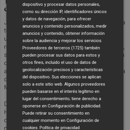
Tercera temporada con novedades
dispositivo y procesar datos personales,
en experiencias y wellness
como su dirección IP, identificadores únicos
y datos de navegación, para ofrecer
Junto a las experiencias más familiares, esta
anuncios y contenido personalizados, medir
temporada Magic World afrontará también
anuncios y contenido, obtener información
un importante proyecto de bienestar: la
sobre la audiencia y mejorar los servicios.
reforma integral de Pontiana Thalasso Hotel,
Proveedores de terceros (1725)
también
su alojamiento de 5 estrellas. Esta actuación
pueden procesar sus datos para estos y
contará con una inversión este año cercana
otros fines, incluido el uso de datos de
geolocalización precisos y características
a los 9 millones de euros y reforzará la oferta
del dispositivo. Sus elecciones se aplican
de bienestar del resort frente al
solo a este sitio web. Algunos proveedores
Mediterráneo.
pueden basarse en el interés legítimo en
lugar del consentimiento; tiene derecho a
Desde la entrada de Grupo Fuertes y Magic
oponerse en
Configuración de publicidad
.
Hotel Group en el resort, el proyecto ha
Puede retirar su consentimiento en
contado con una inversión de más de 50
cualquier momento en
Configuración de
millones de euros divididos en dos fases:
cookies
.
Política de privacidad