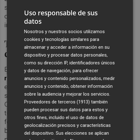
sector a nivel nacional e internacional para
Uso responsable de sus
crear una oferta de entretenimiento
datos
innovadora y diferenciadora.
Nosotros y nuestros socios utilizamos
cookies y tecnologías similares para
Turismo de calidad y
almacenar y acceder a información en su
crecimiento sostenible
dispositivo y procesar datos personales,
como su dirección IP, identificadores únicos
El impacto de
Pontiana Thalasso Hotel y el
y datos de navegación, para ofrecer
resort Magic World
no solo se traduce en
anuncios y contenido personalizados, medir
empleo, sino en una contribución
anuncios y contenido, obtener información
sobre la audiencia y mejorar los servicios.
significativa al desarrollo económico de
Proveedores de terceros (1913)
también
Castellón. La inversión en infraestructuras
pueden procesar sus datos para estos y
turísticas y la atracción de visitantes
otros fines, incluido el uso de datos de
fortalecen el tejido empresarial local,
geolocalización precisos y características
beneficiando a proveedores, comercios y
del dispositivo. Sus elecciones se aplican
negocios relacionados con el sector.