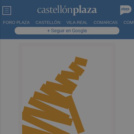
FORO PLAZA
CASTELLÓN
VILA-REAL
COMARCAS
COM
+ Seguir en Google