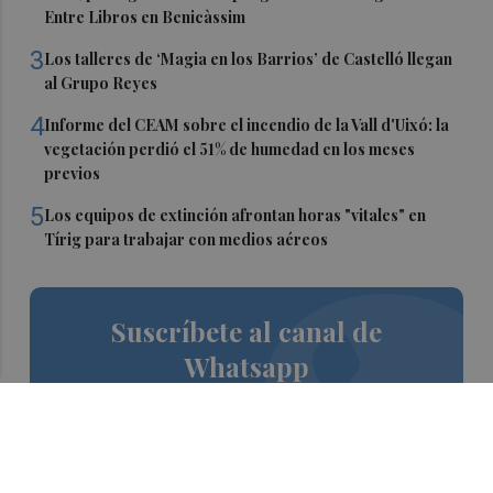
Entre Libros en Benicàssim
3
Los talleres de ‘Magia en los Barrios’ de Castelló llegan
al Grupo Reyes
4
Informe del CEAM sobre el incendio de la Vall d'Uixó: la
vegetación perdió el 51% de humedad en los meses
previos
5
Los equipos de extinción afrontan horas "vitales" en
Tírig para trabajar con medios aéreos
Suscríbete al canal de
Whatsapp
Siempre al día de las últimas noticias
¡Quiero suscribirme!