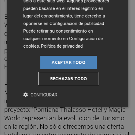
solo a este sitio web. Algunos proveedores
pueden basarse en el interés legítimo en
El proyecto refuerza la visión de Magic
lugar del consentimiento; tiene derecho a
oponerse en
Configuración de publicidad
.
World de impulsar un turismo sostenible,
Puede retirar su consentimiento en
donde la excelencia en el servicio, la
cualquier momento en
Configuración de
innovación y el talento humano sean claves
cookies
.
Política de privacidad
para consolidar Oropesa del Mar como un
destino referente en bienestar, ocio y
ACEPTAR TODO
hospitalidad.
RECHAZAR TODO
Para
Elia Moltó
, directora de Operaciones de
Magic World, la apuesta por el talento y la
CONFIGURAR
innovación es el pilar central de este
proyecto: "Pontiana Thalasso Hotel y Magic
World representan la evolución del turismo
en la región. No sólo ofrecemos una oferta