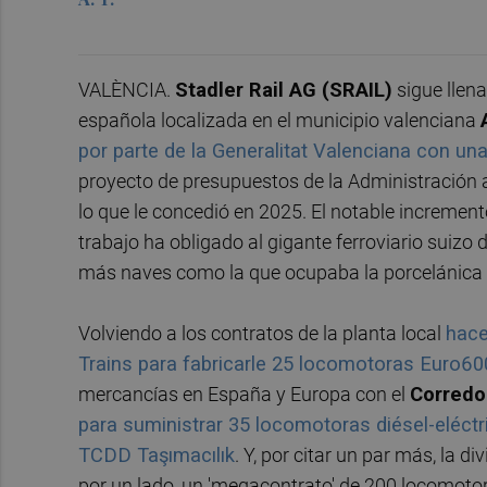
VALÈNCIA.
Stadler Rail AG (SRAIL)
sigue llena
española localizada en el municipio valenciana
por parte de la Generalitat Valenciana con un
proyecto de presupuestos de la Administración 
lo que le concedió en 2025. El notable incremento
trabajo ha obligado al gigante ferroviario suizo
más naves como la que ocupaba la porcelánica
Volviendo a los contratos de la planta local
hace
Trains para fabricarle 25 locomotoras Euro60
mercancías en España y Europa con el
Corredo
para suministrar 35 locomotoras diésel-eléct
TCDD Taşımacılık
. Y, por citar un par más, la 
por un lado, un 'megacontrato' de 200 locomot