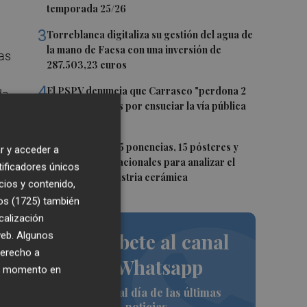
temporada 25/26
3
Torreblanca digitaliza su gestión del agua de
la mano de Facsa con una inversión de
tas
287.503,23 euros
4
El PSPV denuncia que Carrasco "perdona 2
da
de cada 3 multas por ensuciar la vía pública
en Castelló"
5
Ignite reunirá 35 ponencias, 15 pósteres y
r y acceder a
expertos internacionales para analizar el
tificadores únicos
futuro de la industria cerámica
cios y contenido,
os (1725)
también
calización
Suscríbete al canal
 web. Algunos
derecho a
de Whatsapp
ier momento en
Siempre al día de las últimas
noticias