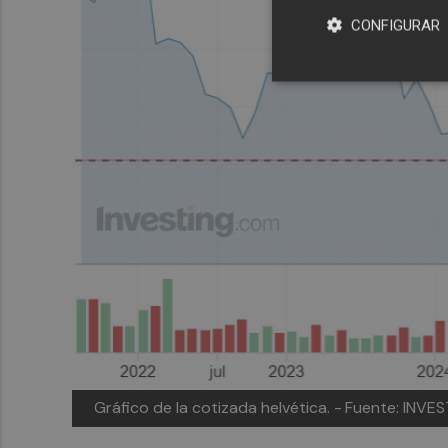
CONFIGURAR
Gráfico de la cotizada helvética. -
Fuente: INVE