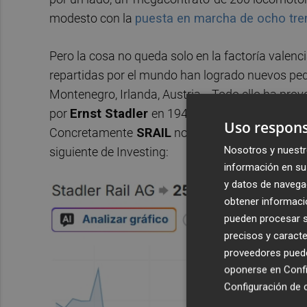
modesto con la
puesta en marcha de ocho tren
Pero la cosa no queda solo en la factoría valen
repartidas por el mundo han logrado nuevos pedi
Montenegro, Irlanda, Austria... Todo ello ha pro
por
Ernst Stadler
en 1942 en la Bolsa de Suiza
Uso respons
Concretamente
SRAIL
no cotizaba tan alto desd
Nosotros y nuestr
siguiente de Investing:
información en su 
y datos de navega
obtener informació
pueden procesar su
precisos y caracte
proveedores pueden
oponerse en
Confi
Configuración de 