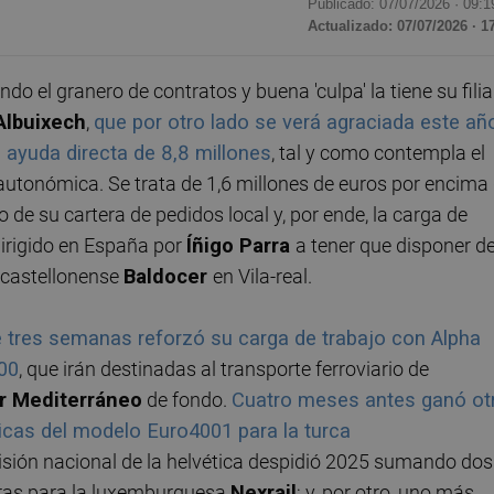
Publicado: 07/07/2026 ·
09:1
Actualizado: 07/07/2026 · 1
ndo el granero de contratos y buena 'culpa' la tiene su filia
Albuixech
,
que por otro lado se verá agraciada este añ
a ayuda directa de 8,8 millones
, tal y como contempla el
autonómica. Se trata de 1,6 millones de euros por encima
 de su cartera de pedidos local y, por ende, la carga de
 dirigido en España por
Íñigo Parra
a tener que disponer d
 castellonense
Baldocer
en Vila-real.
 tres semanas reforzó su carga de trabajo con Alpha
00
, que irán destinadas al transporte ferroviario de
r Mediterráneo
de fondo.
Cuatro meses antes ganó ot
ricas del modelo Euro4001 para la turca
división nacional de la helvética despidió 2025 sumando dos
oras para la luxemburguesa
Nexrail
; y, por otro, uno más