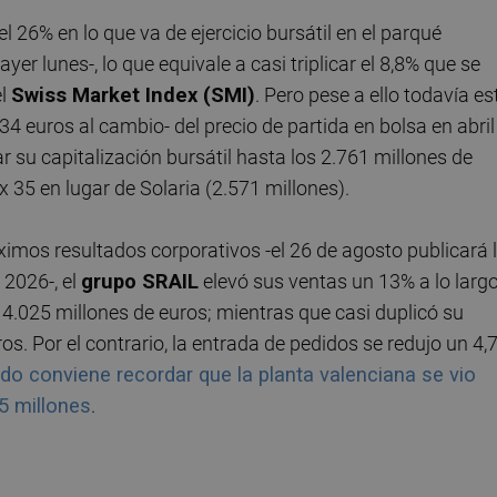
el 26% en lo que va de ejercicio bursátil en el parqué
er lunes-, lo que equivale a casi triplicar el 8,8% que se
el
Swiss Market Index (SMI)
. Pero pese a ello todavía es
34 euros al cambio- del precio de partida en bolsa en abril
r su capitalización bursátil hasta los 2.761 millones de
Ibex 35 en lugar de Solaria (2.571 millones).
ximos resultados corporativos -el 26 de agosto publicará 
 2026-, el
grupo
S
RAIL
elevó sus ventas un 13% a lo larg
 4.025 millones de euros; mientras que casi duplicó su
os. Por el contrario, la entrada de pedidos se redujo un 4,
ido conviene recordar que la planta valenciana se vio
5 millones
.