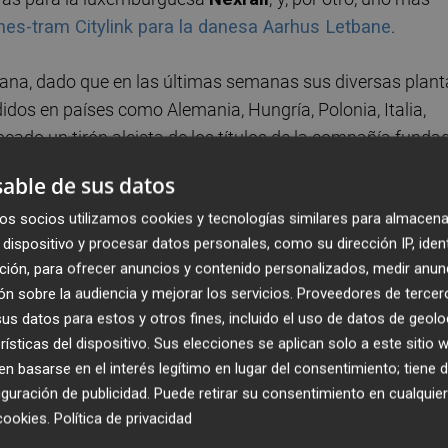
es-tram Citylink para la danesa Aarhus Letbane
.
ciana, dado que en las últimas semanas sus diversas plan
dos en países como Alemania, Hungría, Polonia, Italia,
vocado un tirón alcista de los títulos de la compañía funda
, que han recuperado niveles de hace 20 meses.
able de sus datos
e octubre de 2024, tal y como se observa en el gráfico
os socios utilizamos cookies y tecnologías similares para almacena
dispositivo y procesar datos personales, como su dirección IP, iden
ción, para ofrecer anuncios y contenido personalizados, medir anun
n sobre la audiencia y mejorar los servicios.
Proveedores de tercer
s datos para estos y otros fines, incluido el uso de datos de geolo
rísticas del dispositivo. Sus elecciones se aplican solo a este sitio
 basarse en el interés legítimo en lugar del consentimiento; tiene 
guración de publicidad
. Puede retirar su consentimiento en cualqu
cookies
.
Política de privacidad