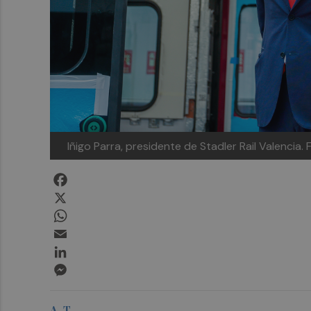
Iñigo Parra, presidente de Stadler Rail Valencia.
Facebook
X
WhatsApp
Email
LinkedIn
Messenger
A. T.