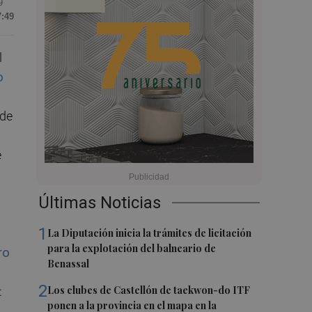
9
7:49
l
o
 de
e
Últimas Noticias
1
La Diputación inicia la trámites de licitación
para la explotación del balneario de
ro
Benassal
2
Los clubes de Castellón de taekwon-do ITF
:
ponen a la provincia en el mapa en la