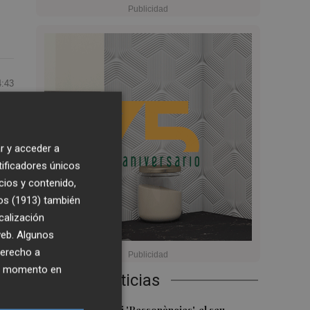
4:43
r y acceder a
ás,
tificadores únicos
cios y contenido,
os (1913)
también
calización
 web. Algunos
derecho a
ier momento en
Últimas Noticias