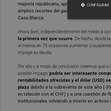
mayoría republicana, aprobó el 26 de abril un 
CONFIGURAR
amplios recortes del gasto público, pero los 
Casa Blanca.
Ahora bien, independientemente del miedo a cort
la primera vez que ocurre
. De hecho, desde l
al menos en 78 ocasiones aumentar o suspender 
impage su deuda.
Por ello y a modo de conclusión creemos que si 
posible impago,
podría ser interesante compr
rentabilidades ofrecidas y el dólar (USD) s
plazo
debido a la sobreventa de este año (-3%
en relación con el CHF) y a una cuestión de f
institucionales volviendo a invertir en activo