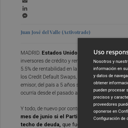
LinkedIn
Messenger
Juan José del Valle (Activotrade)
Uso respons
MADRID.
Estados Unidos está jugando con f
inversores de crédito y renta fija. Sin ir más le
Nosotros y nuestr
5.5% de rentabilidad en la actualidad frente al 
información en su 
y datos de navega
los Credit Default Swaps, derivados que permit
obtener informació
emisor, del país a 5 años suben durante los últ
pueden procesar su
ocurría desde el pasado año 2008 y 2011.
precisos y caracte
proveedores pueden
Y todo, de nuevo por controversia política
.
El p
oponerse en
Confi
mes de junio si el Partido Demócrata y el R
Configuración de 
techo de deuda,
que fue alcanzado el pasa