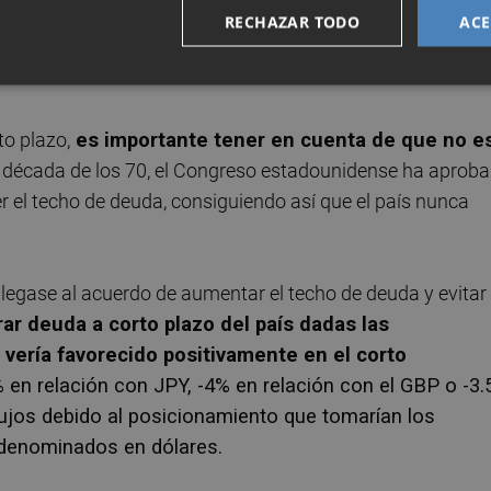
proyecto de ley para subir el límite de deuda a cambio 
RECHAZAR TODO
ACE
demócratas no quieren condicionar una cosa a la otra y
o plazo,
es importante tener en cuenta de que no e
a década de los 70, el Congreso estadounidense ha aprob
el techo de deuda, consiguiendo así que el país nunca
llegase al acuerdo de aumentar el techo de deuda y evitar
ar deuda a corto plazo del país dadas las
e vería favorecido positivamente en el corto
 en relación con JPY, -4% en relación con el GBP o -3
lujos debido al posicionamiento que tomarían los
s denominados en dólares.