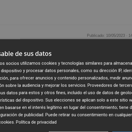
Publicado: 10/05/2023 ·
1
able de sus datos
uego durante los últimos días.
Así lo perciben los
jos, las letras a 1 mes de Estados Unidos ofrecen más de un
os socios utilizamos cookies y tecnologías similares para almacena
4% de principios de año y del 0.5% hace justo un año. Adem
dispositivo y procesar datos personales, como su dirección IP, iden
ción, para ofrecer anuncios y contenido personalizados, medir anun
en medir la probabilidad de impago de un determinado
n sobre la audiencia y mejorar los servicios.
Proveedores de tercer
imos días por encima de los 75 puntos básicos, algo que no
s datos para estos y otros fines, incluido el uso de datos de geolo
rísticas del dispositivo. Sus elecciones se aplican solo a este sitio
 basarse en el interés legítimo en lugar del consentimiento; tiene 
aís se asoma a una suspensión de pagos el próximo
guración de publicidad
. Puede retirar su consentimiento en cualqu
epublicano no llegan a un acuerdo para elevar el
cookies
.
Política de privacidad
do mes de enero. La Cámara de Representantes de