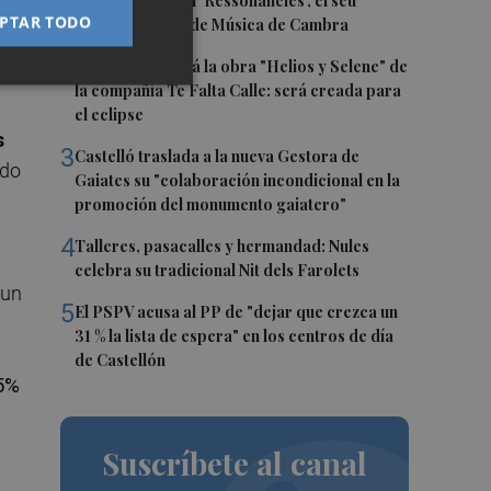
1
Culla estrena hui 'Ressonàncies', el seu
de
PTAR TODO
primer Festival de Música de Cambra
 la
2
Castelló acogerá la obra "Helios y Selene" de
la compañía Te Falta Calle: será creada para
el eclipse
s
3
Castelló traslada a la nueva Gestora de
ado
Gaiates su "colaboración incondicional en la
promoción del monumento gaiatero"
4
Talleres, pasacalles y hermandad: Nules
celebra su tradicional Nit dels Farolets
 un
5
El PSPV acusa al PP de "dejar que crezca un
31 % la lista de espera" en los centros de día
de Castellón
.5%
Suscríbete al canal