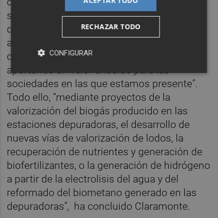
ACEPTAR TODO
ciclo integral del agua”, lo que permitirá,
según ha proseguido, “mejorar el
RECHAZAR TODO
desempeño ambiental de nuestras
actividades -mayor eficiencia energética y
CONFIGURAR
compensación de la huella de carbono-,
aportando un valor añadido para las
sociedades en las que estamos presente”.
Todo ello, “mediante proyectos de la
valorización del biogás producido en las
estaciones depuradoras, el desarrollo de
nuevas vías de valorización de lodos, la
recuperación de nutrientes y generación de
biofertilizantes, o la generación de hidrógeno
a partir de la electrolisis del agua y del
reformado del biometano generado en las
depuradoras”, ha concluido Claramonte.