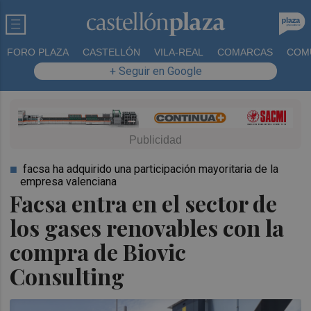
FORO PLAZA
CASTELLÓN
VILA-REAL
COMARCAS
COM
+ Seguir en Google
facsa ha adquirido una participación mayoritaria de la
empresa valenciana
Facsa entra en el sector de
los gases renovables con la
compra de Biovic
Consulting