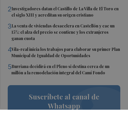
2
Investigadores datan el Castillo de La Villa de El Toro en
el siglo XIII y acreditan su origen cristiano
3
La venta de viviendas desacelera en Castellón y cae un
15%: el alza del precio se contiene y los extranjeros
ganan cuota
4
Vila-real inicia los trabajos para elaborar su primer Plan
Municipal de Igualdad de Oportunidades
5
Burriana decidirá en el Pleno si destina cerca de un
millón a la remodelación integral del Camí Fondo
Suscríbete al canal de
Whatsapp
Siempre al día de las últimas noticias
¡Quiero suscribirme!