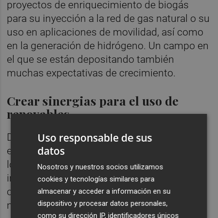
proyectos de enriquecimiento de biogás
para su inyección a la red de gas natural o su
uso en aplicaciones de movilidad, así como
en la generación de hidrógeno. Un campo en
el que se están depositando también
muchas expectativas de crecimiento.
Crear sinergias para el uso de
renovables
Uso responsable de sus
De esta manera, ambas compañías pondrán
datos
en común su conocimiento y experiencia en
los sectores en los que operan, a fin de
Nosotros y nuestros socios utilizamos
impulsar sinergias que fomenten el
cookies y tecnologías similares para
crecimiento y liderazgo mutuo en el
almacenar y acceder a información en su
dispositivo y procesar datos personales,
mercado.
como su dirección IP, identificadores únicos