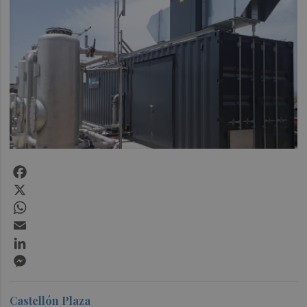
Facebook
X
WhatsApp
Email
LinkedIn
Messenger
Castellón Plaza