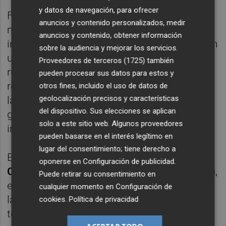
y datos de navegación, para ofrecer
FACSA, la empresa privada española con
anuncios y contenido personalizados, medir
más experiencia en la gestión del ciclo
anuncios y contenido, obtener información
integral del agua, trabaja desde hace años en
sobre la audiencia y mejorar los servicios.
una estrategia de circularidad. Una hoja de
Proveedores de terceros (1725)
también
ruta que integra a todas las áreas que
pueden procesar sus datos para estos y
representan el ciclo integral del agua, desde
otros fines, incluido el uso de datos de
geolocalización precisos y características
la fase captación hasta la de depuración,
del dispositivo. Sus elecciones se aplican
gracias a la apuesta de la compañía por la
solo a este sitio web. Algunos proveedores
innovación y la tecnología.
pueden basarse en el interés legítimo en
lugar del consentimiento; tiene derecho a
En este sentido, tal como ha apuntado
José
oponerse en
Configuración de publicidad
.
Claramonte
, director general de la compañía,
Puede retirar su consentimiento en
en un comunicado, “este acuerdo supondrá
cualquier momento en
Configuración de
la creación de sinergias para el uso de
cookies
.
Política de privacidad
tecnologías renovables en la gestión del