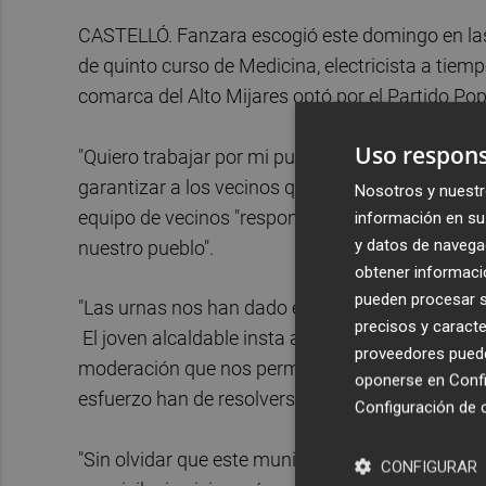
CASTELLÓ. Fanzara escogió este domingo en la
de quinto curso de Medicina, electricista a tiemp
comarca del Alto Mijares optó por el Partido Po
Uso respons
"Quiero trabajar por mi pueblo, demostrar que 
garantizar a los vecinos que los problemas tiene
Nosotros y nuestr
equipo de vecinos "responsable y comprometido
información en su 
y datos de navega
nuestro pueblo".
obtener informació
pueden procesar su
"Las urnas nos han dado es un mandato sagrado 
precisos y caracte
El joven alcaldable insta a la "participación, di
proveedores pueden
moderación que nos permita trabajar hacia una 
oponerse en
Confi
esfuerzo han de resolverse", determina.
Configuración de 
"Sin olvidar que este municipio tiene un potenci
CONFIGURAR