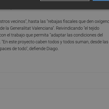
 diciendo estos cuatro años en la oposición, las cosas se
llar", afirma.
tros vecinos", hasta las "rebajas fiscales que den oxígen
 la Generalitat Valenciana". Reivindicando "el tejido
on el trabajo que permita "adaptar las condiciones del
 "En este proyecto caben todos y todos suman, desde las
paces de todo", defiende Diago.