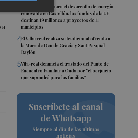
3
Otra inyección para el desarrollo de energía
renovable en Castellón: los fondos de la UE
destinan 19 millones a proyectos de 11
o a
municipios
4
El Villarreal realiza su tradicional ofrenda a
la Mare de Déu de Gràcia y Sant Pasqual
Baylón
5
Vila-real denuncia el traslado del Punto de
Encuentro Familiar a Onda por "el perjuicio
que supondrá para las familias"
Suscríbete al canal
de Whatsapp
Siempre al día de las últimas
noticias