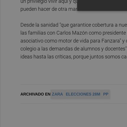
un privilegio vivir aquí y que como hemos venido
pueden hacer de otra manera. Y no les vamos a fa
Desde la sanidad "que garantice cobertura a nues
las familias con Carlos Mazón como presidente de
asociativo como motor de vida para Fanzara" y c
colegio a las demandas de alumnos y docentes".
ideas hasta las críticas, porque juntos somos ca
ARCHIVADO EN
ZARA
ELECCIONES 28M
PP