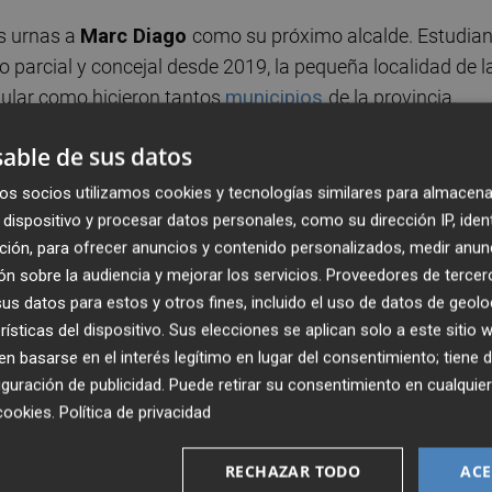
s urnas a
Marc Diago
como su próximo alcalde. Estudian
o parcial y concejal desde 2019, la pequeña localidad de l
pular como hicieron tantos
municipios
de la provincia.
able de sus datos
con esfuerzo se pueden conseguir mejores recursos y
n soluciones", expresa. Diago garantiza el trabajo de un
os socios utilizamos cookies y tecnologías similares para almacena
 que desea trabajar con humildad y escucha, la que mere
dispositivo y procesar datos personales, como su dirección IP, iden
ción, para ofrecer anuncios y contenido personalizados, medir anun
n sobre la audiencia y mejorar los servicios.
Proveedores de tercer
s datos para estos y otros fines, incluido el uso de datos de geolo
que va a guiar la gestión de nuestro municipio", asegura
rísticas del dispositivo. Sus elecciones se aplican solo a este sitio
álogo y consenso porque es lo que nos piden los vecinos". "
 basarse en el interés legítimo en lugar del consentimiento; tiene 
mejor calidad de vida y una solución a problemas que co
guración de publicidad
. Puede retirar su consentimiento en cualqu
cookies
.
Política de privacidad
al absoluto para garantizar prosperidad y desarrollo. Que 
RECHAZAR TODO
ACE