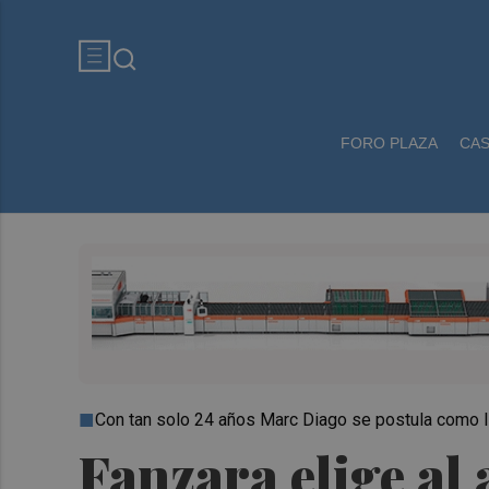
FORO PLAZA
CA
Con tan solo 24 años Marc Diago se postula como l
Fanzara elige al 