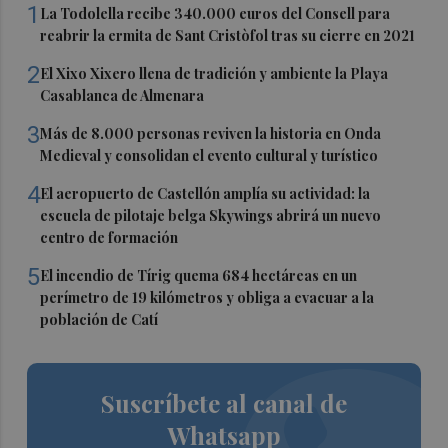
1
La Todolella recibe 340.000 euros del Consell para
reabrir la ermita de Sant Cristòfol tras su cierre en 2021
2
El Xixo Xixero llena de tradición y ambiente la Playa
Casablanca de Almenara
3
Más de 8.000 personas reviven la historia en Onda
Medieval y consolidan el evento cultural y turístico
4
El aeropuerto de Castellón amplía su actividad: la
escuela de pilotaje belga Skywings abrirá un nuevo
centro de formación
5
El incendio de Tírig quema 684 hectáreas en un
perímetro de 19 kilómetros y obliga a evacuar a la
población de Catí
Suscríbete al canal de
Whatsapp