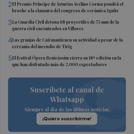
2
El Premio Príncipe de Asturias Avelino Corma pondrá el
broche a la clausura del congreso de cerámica Ignite
3
La Guardia Civil detona 68 proyectiles de 75 mm de la
guerra civil encontrados en Villores
4
Las granjas de Catí mantienen su actividad a pesar de la
cercanía del incendio de Tírig
5
El festival Ópera Benicàssim cierra su 18ª edición en la
que han disfrutado más de 2.000 espectadores
Suscríbete al canal de
Whatsapp
Siempre al día de las últimas noticias
¡Quiero suscribirme!