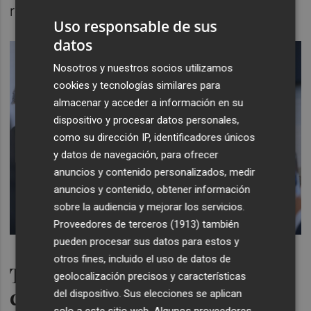
recordó, "representan el interés del país".
Uso responsable de sus
datos
Nosotros y nuestros socios utilizamos
cookies y tecnologías similares para
almacenar y acceder a información en su
dispositivo y procesar datos personales,
como su dirección IP, identificadores únicos
y datos de navegación, para ofrecer
anuncios y contenido personalizados, medir
anuncios y contenido, obtener información
sobre la audiencia y mejorar los servicios.
Proveedores de terceros (1913)
también
pueden procesar sus datos para estos y
otros fines, incluido el uso de datos de
Terminales externas y
geolocalización precisos y características
conexiones ferroviarias
del dispositivo. Sus elecciones se aplican
solo a este sitio web. Algunos proveedores