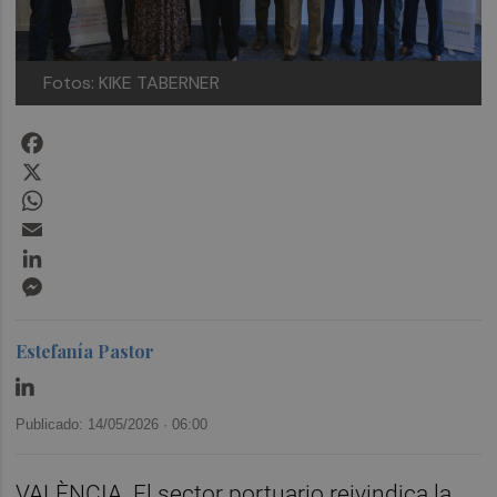
Fotos: KIKE TABERNER
Facebook
X
WhatsApp
Email
LinkedIn
Messenger
Estefanía Pastor
Publicado: 14/05/2026 ·
06:00
VALÈNCIA. El sector portuario reivindica la