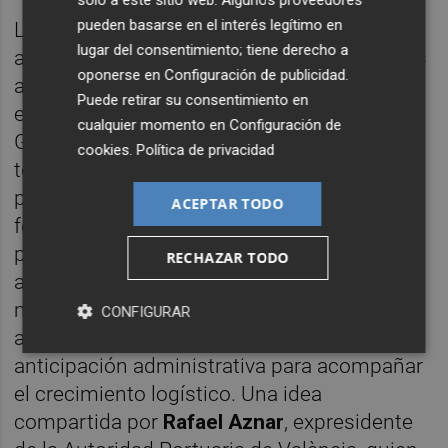
pueden basarse en el interés legítimo en
La necesidad de desarrollar infraestructuras
lugar del consentimiento; tiene derecho a
auxiliares y plataformas logísticas exteriores
oponerse en
Configuración de publicidad
.
apareció también como uno de los grandes
Puede retirar su consentimiento en
ejes del debate.
Carlos Prades
, CEO de
cualquier momento en
Configuración de
Grupo Torres, defendió la creación de
cookies
.
Política de privacidad
terminales alejadas de los recintos
portuarios conectadas mediante lanzaderas
ACEPTAR TODO
ferroviarias para evitar la saturación de los
puertos y reducir el tráfico pesado en los
RECHAZAR TODO
accesos urbanos. "Los puertos llega un
momento en el que no dan para más",
CONFIGURAR
apuntó, al tiempo que reclamó una mayor
anticipación administrativa para acompañar
el crecimiento logístico. Una idea
compartida por
Rafael Aznar
, expresidente