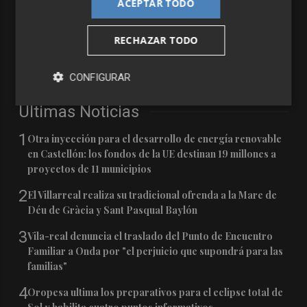
ACEPTAR TODO
RECHAZAR TODO
CONFIGURAR
Últimas Noticias
1
Otra inyección para el desarrollo de energía renovable
en Castellón: los fondos de la UE destinan 19 millones a
proyectos de 11 municipios
2
El Villarreal realiza su tradicional ofrenda a la Mare de
Déu de Gràcia y Sant Pasqual Baylón
3
Vila-real denuncia el traslado del Punto de Encuentro
Familiar a Onda por "el perjuicio que supondrá para las
familias"
4
Oropesa ultima los preparativos para el eclipse total de