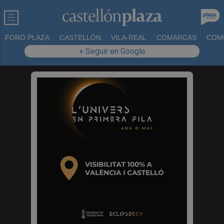
FORO PLAZA
CASTELLÓN
VILA-REAL
COMARCAS
COM
+ Seguir en Google