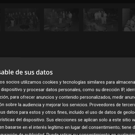
able de sus datos
os socios utilizamos cookies y tecnologías similares para almacena
dispositivo y procesar datos personales, como su dirección IP, iden
ción, para ofrecer anuncios y contenido personalizados, medir anun
n sobre la audiencia y mejorar los servicios.
Proveedores de tercer
Publicado: 21/05/2026 ·
11:2
Actualizado: 21/05/2026 · 1
s datos para estos y otros fines, incluido el uso de datos de geolo
rísticas del dispositivo. Sus elecciones se aplican solo a este sitio
 basarse en el interés legítimo en lugar del consentimiento; tiene 
guración de publicidad
. Puede retirar su consentimiento en cualqu