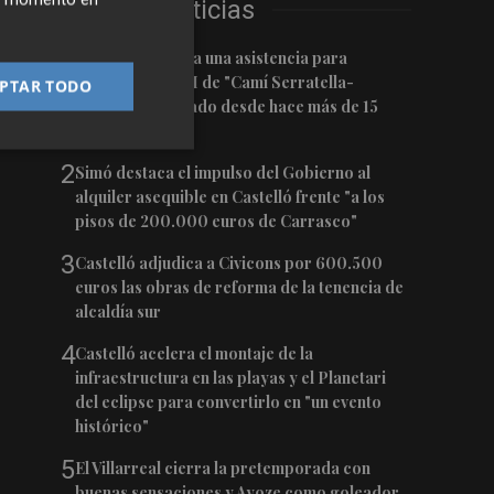
Últimas Noticias
1
Burriana impulsa una asistencia para
completar el PAI de "Camí Serratella-
PTAR TODO
Marge", paralizado desde hace más de 15
años
2
Simó destaca el impulso del Gobierno al
alquiler asequible en Castelló frente "a los
pisos de 200.000 euros de Carrasco"
3
Castelló adjudica a Civicons por 600.500
euros las obras de reforma de la tenencia de
alcaldía sur
4
Castelló acelera el montaje de la
infraestructura en las playas y el Planetari
del eclipse para convertirlo en "un evento
histórico"
5
El Villarreal cierra la pretemporada con
buenas sensaciones y Ayoze como goleador