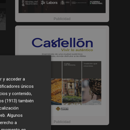
r y acceder a
tificadores únicos
cios y contenido,
os (1913)
también
2
1:39
calización
 web. Algunos
derecho a
ier momento en