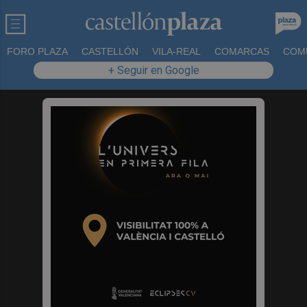
FORO PLAZA
CASTELLÓN
VILA-REAL
COMARCAS
COM
+ Seguir en Google