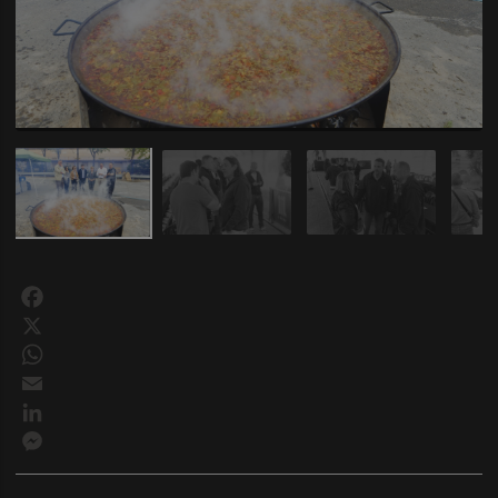
Facebook
X
WhatsApp
Email
LinkedIn
Messenger