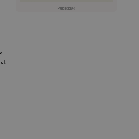
s
al.
e