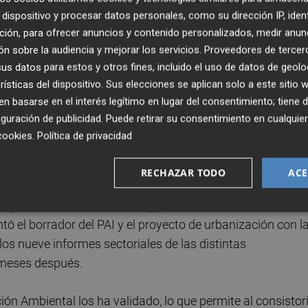
dispositivo y procesar datos personales, como su dirección IP, iden
ción, para ofrecer anuncios y contenido personalizados, medir anun
ía finlandesa, el consistorio de Nules también ha consegu
n sobre la audiencia y mejorar los servicios.
Proveedores de tercer
ambiental del PAI Jardines de San Luis, que prevé la
s datos para estos y otros fines, incluido el uso de datos de geolo
n izquierdo de la avenida Valencia, a la salida de Nules 
rísticas del dispositivo. Sus elecciones se aplican solo a este sitio
 basarse en el interés legítimo en lugar del consentimiento; tiene 
guración de publicidad
. Puede retirar su consentimiento en cualqu
cookies
.
Política de privacidad
RECHAZAR TODO
ACE
amiento ha sorteado numerosos obstáculos en la
de julio de 2020, cuando la Agrupación de Interés
tó el borrador del PAI y el proyecto de urbanización con l
s nueve informes sectoriales de las distintas
 meses después.
ón Ambiental los ha validado, lo que permite al consistor