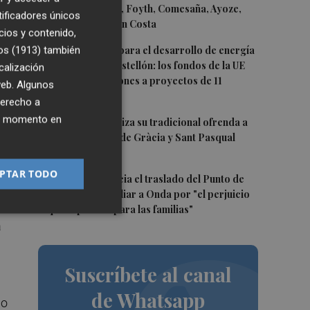
Gerard Moreno, Foyth, Comesaña, Ayoze,
tificadores únicos
Cardona y Logan Costa
cios y contenido,
ido
3
Otra inyección para el desarrollo de energía
os (1913)
también
renovable en Castellón: los fondos de la UE
calización
en
destinan 19 millones a proyectos de 11
 web. Algunos
municipios
derecho a
ier momento en
4
El Villarreal realiza su tradicional ofrenda a
la Mare de Déu de Gràcia y Sant Pasqual
Baylón
PTAR TODO
5
Vila-real denuncia el traslado del Punto de
Encuentro Familiar a Onda por "el perjuicio
que supondrá para las familias"
a
Suscríbete al canal
de Whatsapp
io