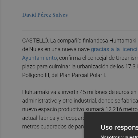
David Pérez Solves
CASTELLÓ. La compañía finlandesa Huhtamaki ha
de Nules en una nueva nave
gracias a la licenc
Ayuntamiento
, confirma el concejal de Urbanis
plazo para culminar la urbanización de los 17.3
Polígono III, del Plan Parcial Polar I.
Huhtamaki va a invertir 45 millones de euros en
administrativo y otro industrial, donde se fabric
nuevo espacio productivo sumará 12.216 metros 
actual fábrica y el ecoparque municipal. La zon
Uso respons
metros cuadrados de parcela.
Nosotros y nuestr