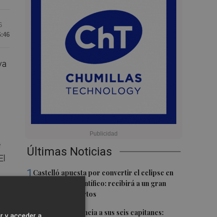
6
6:46
va
e
Últimas Noticias
El
1
Castelló apuesta por convertir el eclipse en
un referente científico: recibirá a un gran
equipo de expertos
2
El Villarreal anuncia a sus seis capitanes:
r y acceder a