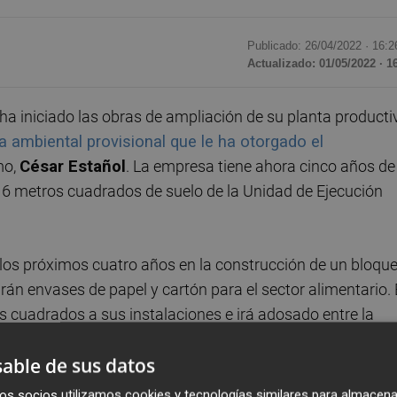
Publicado: 26/04/2022 ·
16:2
Actualizado: 01/05/2022 · 1
 iniciado las obras de ampliación de su planta producti
ia ambiental provisional que le ha otorgado el
mo,
César Estañol
. La empresa tiene ahora cinco años de
16 metros cuadrados de suelo de la Unidad de Ejecución
 los próximos cuatro años en la construcción de un bloqu
arán envases de papel y cartón para el sector alimentario. 
cuadrados a sus instalaciones e irá adosado entre la
a productiva de Huhtamaki crecerá así hasta los 63.060
able de sus datos
os socios utilizamos cookies y tecnologías similares para almacena