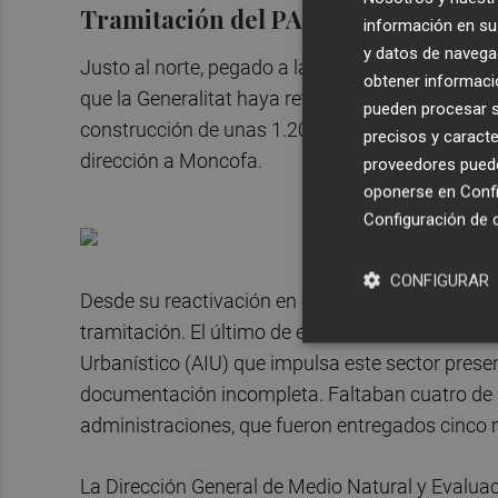
Tramitación del PAI
información en su 
y datos de navega
Justo al norte, pegado a la planta de la compañ
obtener informació
que la Generalitat haya retomado la tramitación 
pueden procesar su
construcción de unas 1.200 viviendas en el marge
precisos y caracte
dirección a Moncofa.
proveedores pueden
oponerse en
Confi
Configuración de 
CONFIGURAR
Desde su reactivación en el año 2015, el Ayunt
tramitación. El último de ellos se arrastraba des
Urbanístico (AIU) que impulsa este sector presen
documentación incompleta. Faltaban cuatro de lo
administraciones, que fueron entregados cinco
La Dirección General de Medio Natural y Evaluaci