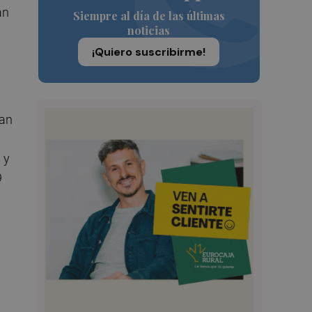
an
Siempre al día de las últimas
noticias
¡Quiero suscribirme!
ran
 y
9