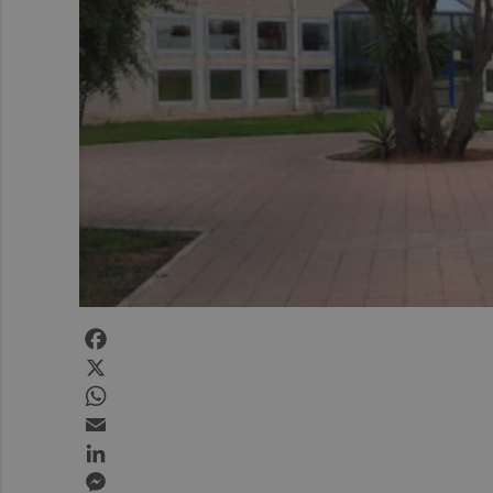
Facebook
X
WhatsApp
Email
LinkedIn
Messenger