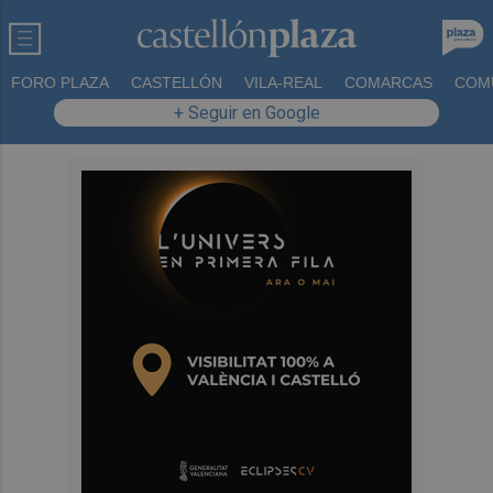
FORO PLAZA
CASTELLÓN
VILA-REAL
COMARCAS
COM
+ Seguir en Google