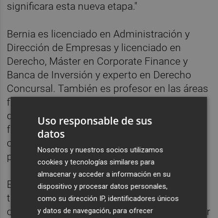
significara esta nueva etapa."
Bernia es licenciado en Administración y
Dirección de Empresas y licenciado en
Derecho, Máster en Corporate Finance y
Banca de Inversión y experto en Derecho
Concursal. También es profesor en las áreas
financiera, corporativa y de estrategia en
distintas escuelas de negocios y centros de
Uso responsable de sus
formación de postgrado, así como
datos
colaborador habitual en diversas
Nosotros y nuestros socios utilizamos
publicaciones financieras.
cookies y tecnologías similares para
almacenar y acceder a información en su
Este nombramiento forma parte de la
dispositivo y procesar datos personales,
trasformación de la consultora y del
como su dirección IP, identificadores únicos
compromiso de GB Consultores en fomentar
y datos de navegación, para ofrecer