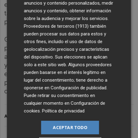
anuncios y contenido personalizados, medir
el desarrollo interno y el reconocimiento del
anuncios y contenido, obtener información
talento dentro de su equipo de
sobre la audiencia y mejorar los servicios.
profesionales.
Proveedores de terceros (1913)
también
pueden procesar sus datos para estos y
GB Consultores es una consultora que
otros fines, incluido el uso de datos de
presta sus servicios desde hace más de 35
geolocalización precisos y características
años en el ámbito financiero, tributario, legal
del dispositivo. Sus elecciones se aplican
y de empresa familiar, buscando siempre la
solo a este sitio web. Algunos proveedores
pueden basarse en el interés legítimo en
excelencia y la calidad en todos los
lugar del consentimiento; tiene derecho a
proyectos desarrollados, desde un
oponerse en
Configuración de publicidad
.
compromiso de cercanía al cliente.
Puede retirar su consentimiento en
cualquier momento en
Configuración de
cookies
.
Política de privacidad
ARCHIVADO EN
JESÚS BERNIA
ORES
ACEPTAR TODO