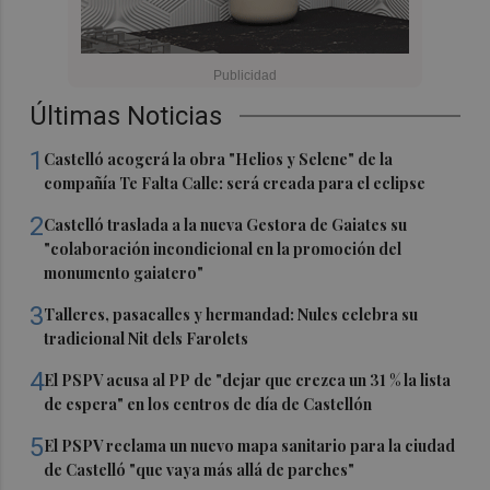
Últimas Noticias
1
Castelló acogerá la obra "Helios y Selene" de la
compañía Te Falta Calle: será creada para el eclipse
2
Castelló traslada a la nueva Gestora de Gaiates su
"colaboración incondicional en la promoción del
monumento gaiatero"
3
Talleres, pasacalles y hermandad: Nules celebra su
tradicional Nit dels Farolets
4
El PSPV acusa al PP de "dejar que crezca un 31 % la lista
de espera" en los centros de día de Castellón
5
El PSPV reclama un nuevo mapa sanitario para la ciudad
de Castelló "que vaya más allá de parches"