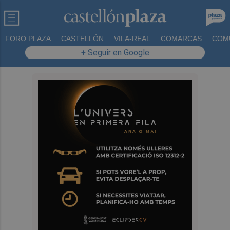
FORO PLAZA
CASTELLÓN
VILA-REAL
COMARCAS
COM
+ Seguir en Google