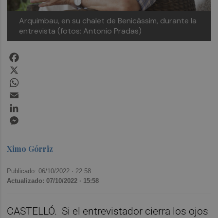
Arquimbau, en su chalet de Benicàssim, durante la
entrevista (fotos: Antonio Pradas)
Facebook
X
WhatsApp
Email
LinkedIn
Messenger
Ximo Górriz
Publicado: 06/10/2022 ·
22:58
Actualizado: 07/10/2022 · 15:58
CASTELLÓ. Si el entrevistador cierra los ojos