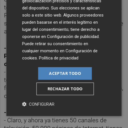
geolocalización precisos y características
televisión, por las redes sociales y todo esto.
del dispositivo. Sus elecciones se aplican
Pero sigue siendo eso, una fábrica de
solo a este sitio web. Algunos proveedores
pueden basarse en el interés legítimo en
sueños que acompaña mucho: la radio sigue
lugar del consentimiento; tiene derecho a
acompañando a la gente.
oponerse en
Configuración de publicidad
.
Puede retirar su consentimiento en
- ¿Sueña la gente ahora de otra manera?
cualquier momento en
Configuración de
Porque las nuevas generaciones están
cookies
.
Política de privacidad
desconectándose del medio.
- Es que ahora tienes más información de
ACEPTAR TODO
todo, pero de otro tipo. Antes,
fundamentalmente la información te la daba,
RECHAZAR TODO
o el periódico o la radio.
CONFIGURAR
- Y el entretenimiento.
- Claro, y ahora ya tienes 50 canales de