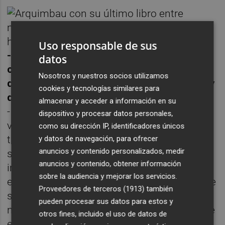
Uso responsable de sus
- Pero lo suyo han sido definitivamente las
datos
ondas. Y en la presentación del libro dice
Nosotros y nuestros socios utilizamos
que la radio ha sido una fábrica de sueños y
cookies y tecnologías similares para
que sigue siéndolo.
almacenar y acceder a información en su
- Claro. Por lo menos para los que hemos
dispositivo y procesar datos personales,
vivido la radio. Continuamos abriendo el
como su dirección IP, identificadores únicos
transistor cuando la oímos y continúa
y datos de navegación, para ofrecer
anuncios y contenido personalizados, medir
siendo una fábrica de sueños. Seguimos
anuncios y contenido, obtener información
imaginándonos la gente que sale, las
sobre la audiencia y mejorar los servicios.
entrevistas que se hacen, los programas que
Proveedores de terceros (1913)
también
salen, aunque han cambiado mucho, de la
pueden procesar sus datos para estos y
noche a la mañana. Hoy la radio no es lo que
otros fines, incluido el uso de datos de
era, evidentemente superada por la