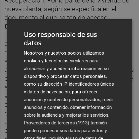
Recuperación. Por la parte de la vivienda de
nueva planta, según se especifica en el
documento al que ha tenido acceso
Castellón Plaza
, el año 2020 acabó con
Uso responsable de sus
-11,1% menos de producción y con una
datos
cartera de proyectos mermada, pero
recuperable. La oferta está lejos de
Nosotros y nuestros socios utilizamos
saturarse, los precios aún no plantean un
cookies y tecnologías similares para
almacenar y acceder a información en su
problema y se ha anunciado un repunte de la
dispositivo y procesar datos personales,
promoción pública. En estas condiciones, se
como su dirección IP, identificadores únicos
espera que 2021 y 2022 sean aún años de
y datos de navegación, para ofrecer
ajuste, con crecimientos entre el 6 y el 7%,
anuncios y contenido personalizados, medir
con los que se volvería a la producción
anuncios y contenido, obtener información
prepandemia. Por tanto, según las
sobre la audiencia y mejorar los servicios.
conclusiones de este estudio 2023,será el
Proveedores de terceros (1913)
también
primer año en el que la tasa de crecimiento
pueden procesar sus datos para estos y
otros fines, incluido el uso de datos de