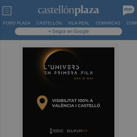
FORO PLAZA
CASTELLÓN
VILA-REAL
COMARCAS
COM
+ Seguir en Google