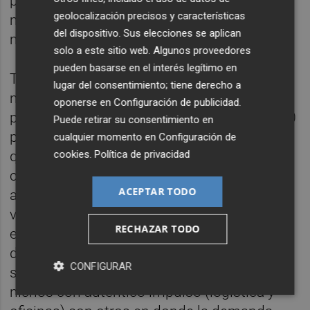
por fin indique una auténtica expansión del
geolocalización precisos y características
mercado, sobre un 3%, en términos
del dispositivo. Sus elecciones se aplican
moderados.
solo a este sitio web. Algunos proveedores
pueden basarse en el interés legítimo en
Tal como sucede a nivel europeo, el
lugar del consentimiento; tiene derecho a
mercado
no residencial
es el que tiene una
oponerse en
Configuración de publicidad
.
perspectiva más incierta: ha sufrido un 2020
Puede retirar su consentimiento en
particularmente negativo (-14,2%) y pese a
cualquier momento en
Configuración de
que la previsión para los años siguientes
cookies
.
Política de privacidad
contempla crecimiento (entorno al 2,5%
ACEPTAR TODO
anual) es insuficiente para recuperar el
volumen de mercado perdido. En sentido
RECHAZAR TODO
estricto, no se puede concluir que el global
de este mercado se encuentre en una
CONFIGURAR
situación frágil, sino que están conviviendo
nichos con auténtico impulso (logística y