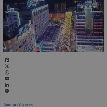
Facebook
X
WhatsApp
Email
LinkedIn
Messenger
Ramon Olivares