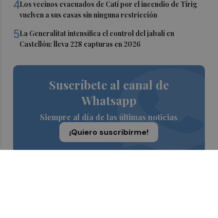
4
Los vecinos evacuados de Catí por el incendio de Tírig
vuelven a sus casas sin ninguna restricción
5
La Generalitat intensifica el control del jabalí en
Castellón: lleva 228 capturas en 2026
Suscríbete al canal de
Whatsapp
Siempre al día de las últimas noticias
¡Quiero suscribirme!