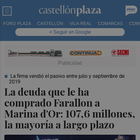
FORO PLAZA
CASTELLÓN
VILA-REAL
COMARCAS
COM
+ Seguir en Google
La firma vendió el pasivo entre julio y septiembre de
2019
La deuda que le ha
comprado Farallon a
Marina d'Or: 107,6 millones,
la mayoría a largo plazo