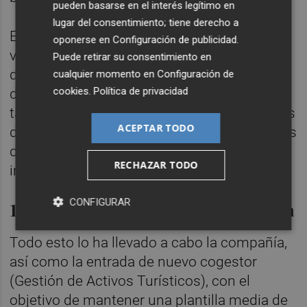
pueden basarse en el interés legítimo en
lugar del consentimiento; tiene derecho a
El contrato incluye "un aplazamiento de los
oponerse en
Configuración de publicidad
.
vencimientos de la deuda por un periodo de
Puede retirar su consentimiento en
doce meses", con lo que la carencia acaba
cualquier momento en
Configuración de
cookies
.
Política de privacidad
dentro de poco más de un mes. Asimismo,
también recoge "la apertura de nuevas líneas
ACEPTAR TODO
de financiación" por importe de 14,5 millones
de euros, "sujetas a nuevas garantías
RECHAZAR TODO
inmobiliarias y mobiliarias".
CONFIGURAR
1.400 empleados en temporada alta
Todo esto lo ha llevado a cabo la compañía,
así como la entrada de nuevo cogestor
(Gestión de Activos Turísticos), con el
objetivo de mantener una plantilla media de