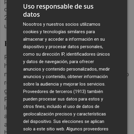
previo a la llegada de la crisis sanitaria,
Uso responsable de sus
cuando registró unos beneficios netos de
datos
281.000 euros, frente a los 4,4 millones de
Nosotros y nuestros socios utilizamos
un año antes.
cookies y tecnologías similares para
almacenar y acceder a información en su
Refinanciación de 14,5 millones
dispositivo y procesar datos personales,
como su dirección IP, identificadores únicos
Pero esta compra de la deuda simplemente
y datos de navegación, para ofrecer
hizo que esta cambiara de manos, sin
anuncios y contenido personalizados, medir
modificar "la estructura de dicha deuda, en lo
anuncios y contenido, obtener información
relativo a tipos de interés, vencimientos y
sobre la audiencia y mejorar los servicios.
garantías", tal y como recogen las cuentas.
Proveedores de terceros (1913)
también
Por ello, el 12 de marzo del año pasado, en
pueden procesar sus datos para estos y
otros fines, incluido el uso de datos de
los días en que se decretó el estado de
geolocalización precisos y características
alarma en España, la sociedad suscribió "un
del dispositivo. Sus elecciones se aplican
acuerdo de refinanciación de su deuda
solo a este sitio web. Algunos proveedores
bancaria" con el fin de reforzar su balance.