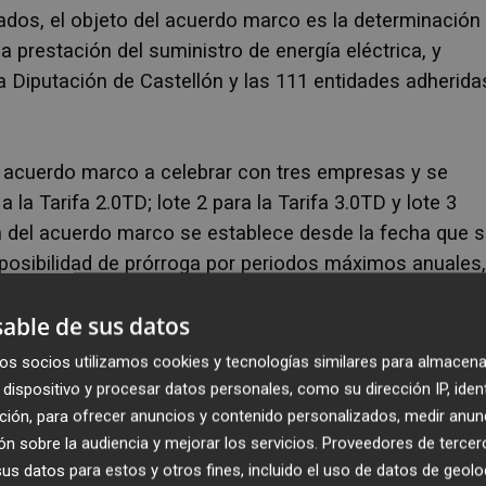
ados, el objeto del acuerdo marco es la determinación
a prestación del suministro de energía eléctrica, y
a Diputación de Castellón y las 111 entidades adherida
n acuerdo marco a celebrar con tres empresas y se
 la Tarifa 2.0TD; lote 2 para la Tarifa 3.0TD y lote 3
ón del acuerdo marco se establece desde la fecha que 
 posibilidad de prórroga por periodos máximos anuales,
able de sus datos
 fija en 92.805.303,60 euros, IVA excluido e incluido
os socios utilizamos cookies y tecnologías similares para almacena
ciones. Asimismo, se ha fijado en 30.935.101,20 euro
dispositivo y procesar datos personales, como su dirección IP, iden
rrespondiente al gasto de la Diputación y las entidad
ción, para ofrecer anuncios y contenido personalizados, medir anun
. Remarcar que al tratarse de unas cantidades
n sobre la audiencia y mejorar los servicios.
Proveedores de tercer
s datos para estos y otros fines, incluido el uso de datos de geolo
evar a efecto una determinada cuantía del suministro.