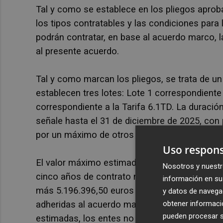
Tal y como se establece en los pliegos aprob
los tipos contratables y las condiciones para l
podrán contratar, en base al acuerdo marco, l
al presente acuerdo.
Tal y como marcan los pliegos, se trata de u
establecen tres lotes: Lote 1 correspondiente a
correspondiente a la Tarifa 6.1TD. La duraci
señale hasta el 31 de diciembre de 2025, con
por un máximo de otros tres años.
Uso respons
El valor máximo estimado del acuerdo marco se
Nosotros y nuestr
cinco años de contrato más posibles modifica
información en su 
más 5.196.396,50 euros en concepto de IVA co
y datos de navega
adheridas al acuerdo marco durante dos años
obtener informació
pueden procesar su
estimadas, los entes no quedan obligados a ll