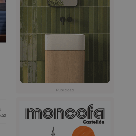
8
5:52