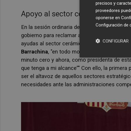
precisos y caracte
proveedores pueden
Apoyo al sector cerámico
oponerse en
Confi
Configuración de 
En la sesión ordinaria de este martes tambié
gobierno para reclamar al Gobierno de España
CONFIGURAR
ayudas al sector cerámico. Como ha recalcado
Barrachina
, "en todo momento he defendido e
minuto cero y ahora, como presidenta de esta 
que tenga a mi alcance”" Con ello, la primer
ser el altavoz de aquellos sectores estratégi
necesidades ante las administraciones comp