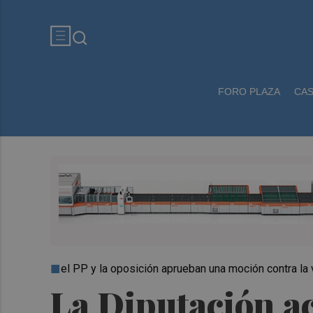
FORO PLAZA
CA
el PP y la oposición aprueban una moción contra la
La Diputación ac