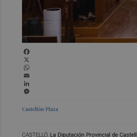
Facebook
X
WhatsApp
Email
LinkedIn
Messenger
Castellón Plaza
CASTELLÓ.
La Diputación Provincial de Castel