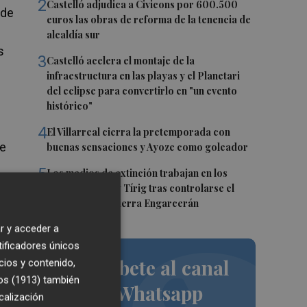
2
Castelló adjudica a Civicons por 600.500
 de
euros las obras de reforma de la tenencia de
alcaldía sur
s
3
Castelló acelera el montaje de la
infraestructura en las playas y el Planetari
del eclipse para convertirlo en "un evento
histórico"
4
El Villarreal cierra la pretemporada con
se
buenas sensaciones y Ayoze como goleador
5
Los medios de extinción trabajan en los
frentes de Catí y Tírig tras controlarse el
incendio de la Sierra Engarcerán
s
r y acceder a
s
tificadores únicos
es
Suscríbete al canal
cios y contenido,
os (1913)
también
de Whatsapp
calización