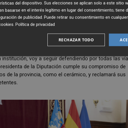
rísticas del dispositivo. Sus elecciones se aplican solo a este sitio
 basarse en el interés legítimo en lugar del consentimiento; tiene 
guración de publicidad
. Puede retirar su consentimiento en cualqu
cookies
.
Política de privacidad
n se ha aprobado una moción presentada por el equipo
 un incremento y mejora de las condiciones de las
RECHAZAR TODO
ACE
 la presidenta de la Diputación de Castellón,
Marta
l sector de la cerámica porque me lo creo desde el
institución, voy a seguir defendiendo por todas las ví
a presidenta de la Diputación cumple su compromiso de
cos de la provincia, como el cerámico, y reclamará sus
etentes.