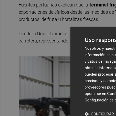
Fuentes portuarias explican que la
terminal fri
exportaciones de cítricos desde las medidas de 
productos de fruta u hortalizas frescas.
Desde la Unió Llauradora han apuntado que
el 
Uso respons
carretera, representando el transporte marítimo
Nosotros y nuestr
información en su 
y datos de navega
obtener informació
pueden procesar su
precisos y caracte
proveedores pueden
oponerse en
Confi
Configuración de 
CONFIGURAR