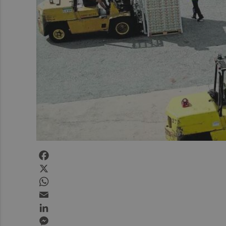
Facebook
X
WhatsApp
Email
LinkedIn
Messenger