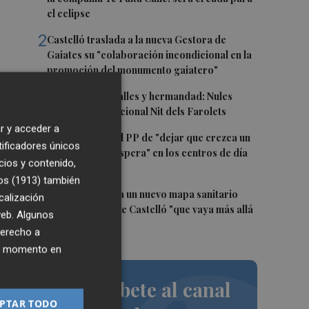
a
el eclipse
2
Castelló traslada a la nueva Gestora de
Gaiates su "colaboración incondicional en la
promoción del monumento gaiatero"
3
Talleres, pasacalles y hermandad: Nules
celebra su tradicional Nit dels Farolets
r y acceder a
4
El PSPV acusa al PP de "dejar que crezca un
tificadores únicos
31 % la lista de espera" en los centros de día
cios y contenido,
de Castellón
os (1913)
también
5
El PSPV reclama un nuevo mapa sanitario
calización
para la ciudad de Castelló "que vaya más allá
 web. Algunos
de parches"
derecho a
ier momento en
Suscríbete al canal
PTAR TODO