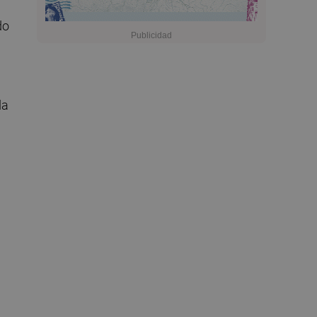
do
da