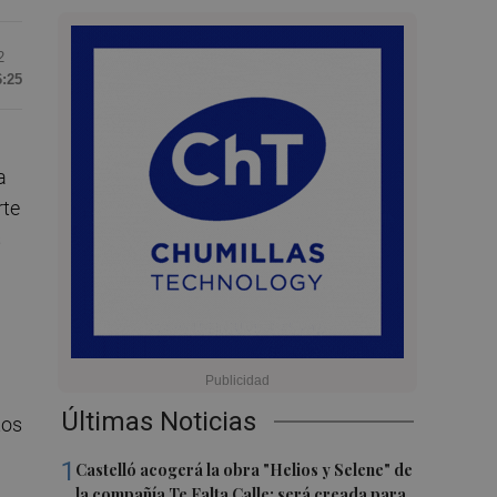
2
6:25
a
rte
s
Últimas Noticias
tos
1
Castelló acogerá la obra "Helios y Selene" de
la compañía Te Falta Calle: será creada para