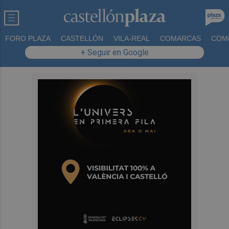
FORO PLAZA
CASTELLÓN
VILA-REAL
COMARCAS
COM
+ Seguir en Google