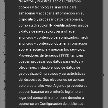
el informe, se muestra una tasa de variación
Nosotros y nuestros socios utilizamos
negativa de un -3,19%, que viene empujada
cookies y tecnologías similares para
por las expectativas de caída de un 3% del
almacenar y acceder a información en su
dispositivo y procesar datos personales,
mercado nacional en 2019.
como su dirección IP, identificadores únicos
y datos de navegación, para ofrecer
Sin embargo, las expectativas de la
anuncios y contenido personalizados, medir
exportación se sitúan en un 20% de
anuncios y contenido, obtener información
crecimiento para 2019. Según explica Juan
sobre la audiencia y mejorar los servicios.
Vicente Bono, “para nosotros son
Proveedores de terceros (1913)
también
evoluciones muy positivas porque nos
pueden procesar sus datos para estos y
muestran que el sector de la maquinaria
otros fines, incluido el uso de datos de
geolocalización precisos y características
española para la industria cerámica continúa
del dispositivo. Sus elecciones se aplican
en muy buena posición para competir y
solo a este sitio web. Algunos proveedores
escalar primeros puestos en el ránking
pueden basarse en el interés legítimo en
mundial, que hasta ahora siempre
lugar del consentimiento; tiene derecho a
encabezaba Italia”.
oponerse en
Configuración de publicidad
.