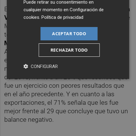
Puede retirar su consentimiento en
El estudio, que ha corrido a cargo de
Sabrina
cualquier momento en
Configuración de
Veral Borja
, responsable del Observatorio de
cookies
.
Política de privacidad
Mercado del ITC;
Marta Lázaro Capdevila
,
ACEPTAR TODO
técnica del mismo observatorio; y
Ana
Martínez Mañá
, directora de Márketing de
RECHAZAR TODO
Asebec, se concluye que el 75% de las
empresas que han participado en el estudio
CONFIGURAR
mejoraron sus ventas nacionales a lo largo
del 2018, frente a un 25% que reconoce que
fue un ejercicio con peores resultados que
en el año precedente. Y en cuanto a las
exportaciones, el 71% señala que les fue
mejor frente al 29 que concluye que tuvo un
balance negativo.