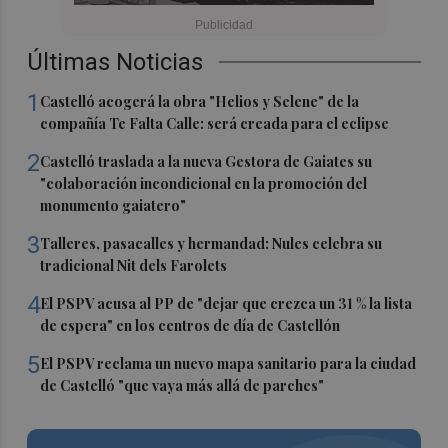
Últimas Noticias
1
Castelló acogerá la obra "Helios y Selene" de la
compañía Te Falta Calle: será creada para el eclipse
2
Castelló traslada a la nueva Gestora de Gaiates su
"colaboración incondicional en la promoción del
monumento gaiatero"
3
Talleres, pasacalles y hermandad: Nules celebra su
tradicional Nit dels Farolets
4
El PSPV acusa al PP de "dejar que crezca un 31 % la lista
de espera" en los centros de día de Castellón
5
El PSPV reclama un nuevo mapa sanitario para la ciudad
de Castelló "que vaya más allá de parches"