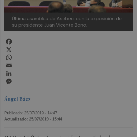
Última asamblea de Asebec, con la exposición de
su presidente Juan Vicente Bono.
Facebook
X
WhatsApp
Email
LinkedIn
Messenger
Ángel Báez
Publicado: 25/07/2019 ·
14:47
Actualizado: 25/07/2019 · 15:44