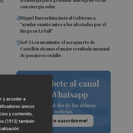
tecnología para gestionar hidrógeno verde
os
con energía solar
4
Miguel Barrachina insta al Gobierno a
"ayudar cuanto antes a los afectados por el
fuego en La Vall"
5
Sof-IA en un minuto: el aeropuerto de
Castellón alcanza el mejor resultado mensual
de pasajeros en julio
a
Suscríbete al canal
de Whatsapp
r y acceder a
Siempre al día de las últimas
tificadores únicos
noticias
cios y contenido,
¡Quiero suscribirme!
os (1913)
también
calización