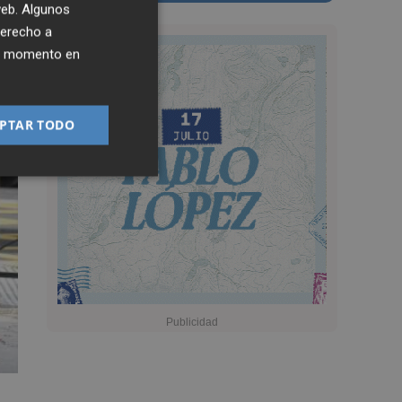
 web. Algunos
derecho a
ier momento en
PTAR TODO