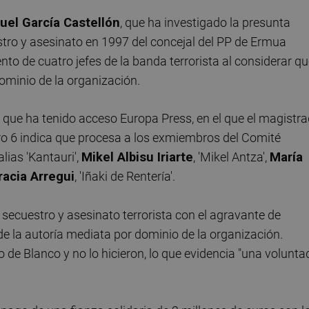
el García Castellón
, que ha investigado la presunta
stro y asesinato en 1997 del concejal del PP de Ermua
to de cuatro jefes de la banda terrorista al considerar q
dominio de la organización.
 que ha tenido acceso Europa Press, en el que el magistr
ro 6 indica que procesa a los exmiembros del Comité
 alias 'Kantauri',
Mikel Albisu Iriarte
, 'Mikel Antza',
María
racia Arregui
, 'Iñaki de Rentería'.
de secuestro y asesinato terrorista con el agravante de
 de la autoría mediata por dominio de la organización.
de Blanco y no lo hicieron, lo que evidencia "una volunta