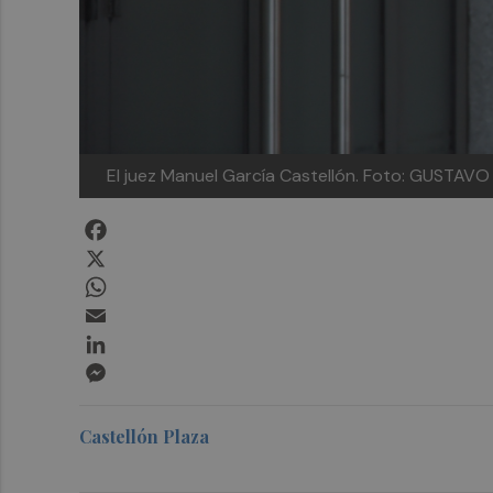
El juez Manuel García Castellón. Foto: GUSTAV
Facebook
X
WhatsApp
Email
LinkedIn
Messenger
Castellón Plaza