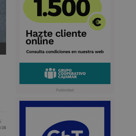
5
4:16