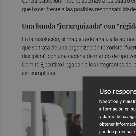
García Castellón impone además a los cuatro el 
que hacer frente a las posibles responsabilidad
Una banda "jerarquizada" con "rígida
En la resolución, el magistrado analiza la actu
que se trata de una organización terrorista "fue
disciplina", con una cadena de mando de tipo ver
Comité Ejecutivo llegaban a los integrantes de 
ser cumplidas.
Uso respons
Nosotros y nuestr
información en su 
y datos de navega
obtener informació
pueden procesar su