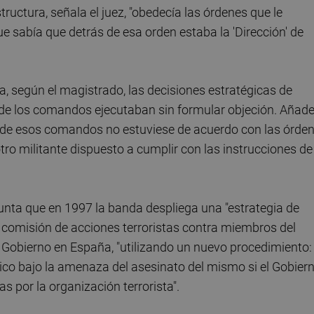
ctura, señala el juez, "obedecía las órdenes que le
e sabía que detrás de esa orden estaba la 'Dirección' de
a, según el magistrado, las decisiones estratégicas de
s de los comandos ejecutaban sin formular objeción. Añad
es de esos comandos no estuviese de acuerdo con las órde
tro militante dispuesto a cumplir con las instrucciones de
punta que en 1997 la banda despliega una "estrategia de
la comisión de acciones terroristas contra miembros del
de Gobierno en España, "utilizando un nuevo procedimiento: 
ítico bajo la amenaza del asesinato del mismo si el Gobier
s por la organización terrorista".