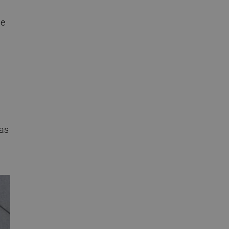
de
tas