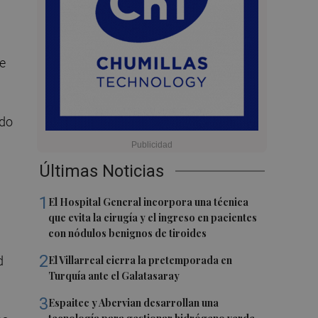
ue
ado
Últimas Noticias
1
El Hospital General incorpora una técnica
que evita la cirugía y el ingreso en pacientes
con nódulos benignos de tiroides
2
d
El Villarreal cierra la pretemporada en
Turquía ante el Galatasaray
3
Espaitec y Abervian desarrollan una