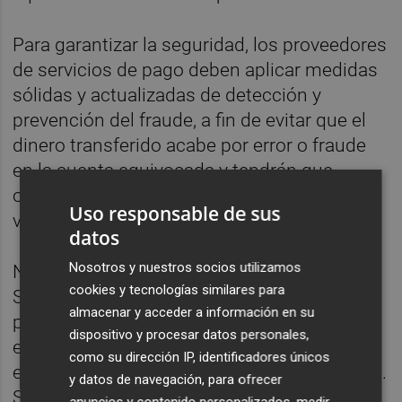
Para garantizar la seguridad, los proveedores
de servicios de pago deben aplicar medidas
sólidas y actualizadas de detección y
prevención del fraude, a fin de evitar que el
dinero transferido acabe por error o fraude
en la cuenta equivocada y tendrán que
ofrecer, sin coste adicional, un servicio de
Uso responsable de sus
verificación de la identidad del destinatario.
datos
Nosotros y nuestros socios utilizamos
No obstante, las transferencias que no son
cookies y tecnologías similares para
SEPA (en divisa diferente al euro, hacía
almacenar y acceder a información en su
países no SEPA o TARGET) quedan fuera de
dispositivo y procesar datos personales,
esta regulación, por lo que su precio no se
como su dirección IP, identificadores únicos
equiparará al de las transferencias normales.
y datos de navegación, para ofrecer
Su precio dependerá de la política de cada