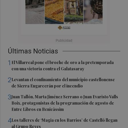
Últimas Noticias
1
El Villarreal pone el broche de oro a la pretemporada
con una victoria contra el Galatasaray
2
Levantan el confinamiento del municipio castellonense
de Sierra Engarcerán por el incendio
3
Juan Tallón, Marta Jiménez Serrano o Juan Evaristo Valls
Boix, protagonistas de la programación de agosto de
Entre Libros en Benicàssim
4
Los talleres de ‘Magia en los Barrios’ de Castelló llegan
al Grupo Reyes