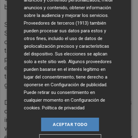
anuncios y contenido personalizados, medir
banco.
anuncios y contenido, obtener información
sobre la audiencia y mejorar los servicios.
Proveedores de terceros (1913)
también
Según ha explicado un portavoz de Banco
pueden procesar sus datos para estos y
Santander a
Europa Press
, en la mayoría de
otros fines, incluido el uso de datos de
casos sus clientes no pagan por las
geolocalización precisos y características
transferencias ordinarias y esa política de
del dispositivo. Sus elecciones se aplican
precios "no va a cambiar". Por tanto, para
solo a este sitio web. Algunos proveedores
esos clientes a partir del 9 de enero las
pueden basarse en el interés legítimo en
transferencias inmediatas también serán
lugar del consentimiento; tiene derecho a
gratuitas.
oponerse en
Configuración de publicidad
.
Puede retirar su consentimiento en
cualquier momento en
Configuración de
De su lado, según fuentes de BBVA, para sus
cookies
.
Política de privacidad
clientes particulares "las transferencias
inmediatas en banca a distancia (web y app)
ACEPTAR TODO
van a ser gratuitas a partir del 9 de enero y
en oficinas se iguala la tarifa de inmediatas y