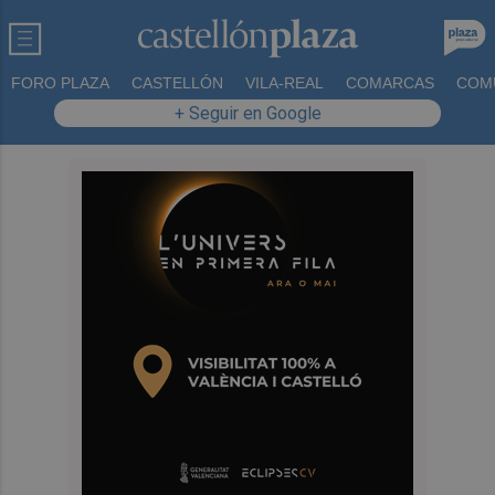
FORO PLAZA
CASTELLÓN
VILA-REAL
COMARCAS
COM
+ Seguir en Google