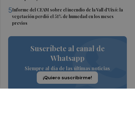
5
Informe del CEAM sobre el incendio de la Vall d'Uixó: la
vegetación perdió el 51% de humedad en los meses
previos
Suscríbete al canal de
Whatsapp
Siempre al día de las últimas noticias
¡Quiero suscribirme!