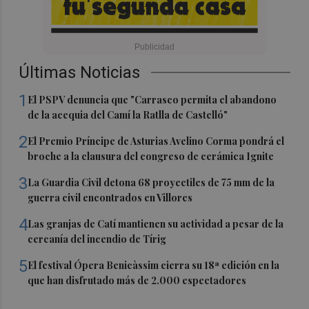
Últimas Noticias
1
El PSPV denuncia que "Carrasco permita el abandono
de la acequia del Camí la Ratlla de Castelló"
2
El Premio Príncipe de Asturias Avelino Corma pondrá el
broche a la clausura del congreso de cerámica Ignite
3
La Guardia Civil detona 68 proyectiles de 75 mm de la
guerra civil encontrados en Villores
4
Las granjas de Catí mantienen su actividad a pesar de la
cercanía del incendio de Tírig
5
El festival Ópera Benicàssim cierra su 18ª edición en la
que han disfrutado más de 2.000 espectadores