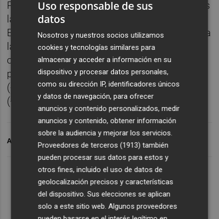
Uso responsable de sus
Por territorios, la compraventa cayó en todas
datos
las comunidades con Canarias (-40,11%),
Extremadura (-32,19%) y Aragón (-31,10%)., a
Nosotros y nuestros socios utilizamos
la cabeza del retroceso. Mientras, las
cookies y tecnologías similares para
comunidades que mejor registro marcaron,
almacenar y acceder a información en su
dispositivo y procesar datos personales,
pese a retroceder, son Castilla - La Mancha
como su dirección IP, identificadores únicos
(-7,66%) Castilla y León (-12,34%) y Asturias
y datos de navegación, para ofrecer
(-13,86%).
anuncios y contenido personalizados, medir
anuncios y contenido, obtener información
sobre la audiencia y mejorar los servicios.
ARCHIVADO EN
VIVIENDA
RAVE
Proveedores de terceros (1913)
también
pueden procesar sus datos para estos y
otros fines, incluido el uso de datos de
geolocalización precisos y características
del dispositivo. Sus elecciones se aplican
solo a este sitio web. Algunos proveedores
pueden basarse en el interés legítimo en