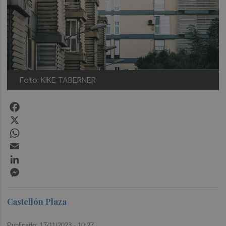
Foto: KIKE TABERNER
Facebook
X
WhatsApp
Email
LinkedIn
Messenger
Castellón Plaza
Publicado: 17/11/2023 ·
10:27