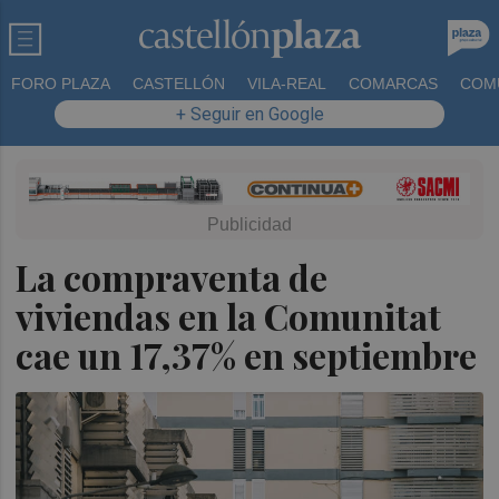
FORO PLAZA
CASTELLÓN
VILA-REAL
COMARCAS
COM
+ Seguir en Google
La compraventa de
viviendas en la Comunitat
cae un 17,37% en septiembre