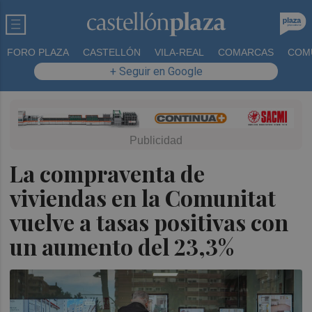
FORO PLAZA
CASTELLÓN
VILA-REAL
COMARCAS
COM
+ Seguir en Google
La compraventa de
viviendas en la Comunitat
vuelve a tasas positivas con
un aumento del 23,3%