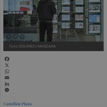
Foto: EDUARDO MANZANA
Facebook
X
WhatsApp
Email
LinkedIn
Messenger
Castellón Plaza