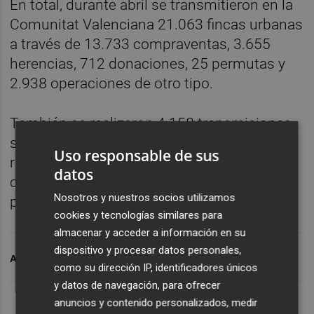
En total, durante abril se transmitieron en la
Comunitat Valenciana 21.063 fincas urbanas
a través de 13.733 compraventas, 3.655
herencias, 712 donaciones, 25 permutas y
2.938 operaciones de otro tipo.
También se realizaron 4.158 transmisiones
sobre fincas rústicas, entre las que se
Uso responsable de sus
registraron 1.416 herencias, 1.852
datos
compraventas, 206 donaciones, 14
Nosotros y nuestros socios utilizamos
permutas y 670 operaciones de otro tipo.
cookies y tecnologías similares para
almacenar y acceder a información en su
dispositivo y procesar datos personales,
ARCHIVADO EN
RAVE
VIVIENDA
como su dirección IP, identificadores únicos
y datos de navegación, para ofrecer
anuncios y contenido personalizados, medir