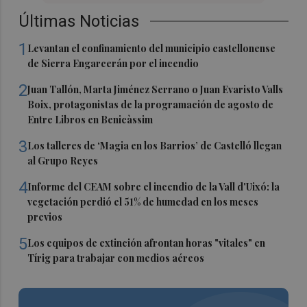
Últimas Noticias
1
Levantan el confinamiento del municipio castellonense
de Sierra Engarcerán por el incendio
2
Juan Tallón, Marta Jiménez Serrano o Juan Evaristo Valls
Boix, protagonistas de la programación de agosto de
Entre Libros en Benicàssim
3
Los talleres de ‘Magia en los Barrios’ de Castelló llegan
al Grupo Reyes
4
Informe del CEAM sobre el incendio de la Vall d'Uixó: la
vegetación perdió el 51% de humedad en los meses
previos
5
Los equipos de extinción afrontan horas "vitales" en
Tírig para trabajar con medios aéreos