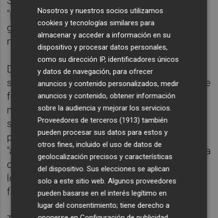
Sanidad y Educación están coordinadas y
Nosotros y nuestros socios utilizamos
"pondrán las medidas pertinentes para
cookies y tecnologías similares para
garantizar que vuelta a clase sea de la mejor
almacenar y acceder a información en su
manera posible".
dispositivo y procesar datos personales,
como su dirección IP, identificadores únicos
Dicho esto, ha insistido en que la Generalitat
y datos de navegación, para ofrecer
siempre ha abogado por que la vuelta a clase
anuncios y contenido personalizados, medir
fuera presencial, porque "durante estos
anuncios y contenido, obtener información
sobre la audiencia y mejorar los servicios.
meses las aulas han sido un espacio
Proveedores de terceros (1913)
también
seguro", y ha agradecido el esfuerzo de
pueden procesar sus datos para estos y
profesores y padres. Ha destacado que un
otros fines, incluido el uso de datos de
"altísimo" porcentaje de docentes ya tienen la
geolocalización precisos y características
dosis de refuerzo y ha garantizado que en
del dispositivo. Sus elecciones se aplican
los próximos días se administrará a los que
solo a este sitio web. Algunos proveedores
faltan.
pueden basarse en el interés legítimo en
lugar del consentimiento; tiene derecho a
oponerse en
Configuración de publicidad
.