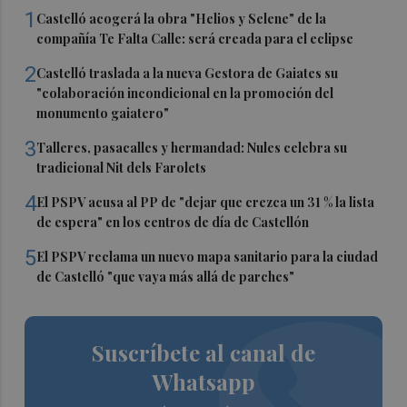
1
Castelló acogerá la obra "Helios y Selene" de la
compañía Te Falta Calle: será creada para el eclipse
2
Castelló traslada a la nueva Gestora de Gaiates su
"colaboración incondicional en la promoción del
monumento gaiatero"
3
Talleres, pasacalles y hermandad: Nules celebra su
tradicional Nit dels Farolets
4
El PSPV acusa al PP de "dejar que crezca un 31 % la lista
de espera" en los centros de día de Castellón
5
El PSPV reclama un nuevo mapa sanitario para la ciudad
de Castelló "que vaya más allá de parches"
Suscríbete al canal de
Whatsapp