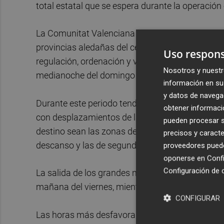
total estatal que se espera durante la operació
La Comunitat Valenciana es destinataria de gran 
provincias aledañas del centro de la península. 
Uso respons
regulación, ordenación y vigilancia del tráfico se
Nosotros y nuestr
medianoche del domingo 8, explica Delegación 
información en su 
y datos de navega
Durante este periodo tendrá lugar un importante
obtener informació
con desplazamientos de largo y corto recorrido 
pueden procesar su
destino sean las zonas de montaña para la prácti
precisos y caracte
descanso y las de segunda residencia.
proveedores pueden
oponerse en
Confi
Configuración de 
La salida de los grandes núcleos urbanos tendrá 
mañana del viernes, mientras el retorno estará 
CONFIGURAR
Las horas más desfavorables para viajar en estos