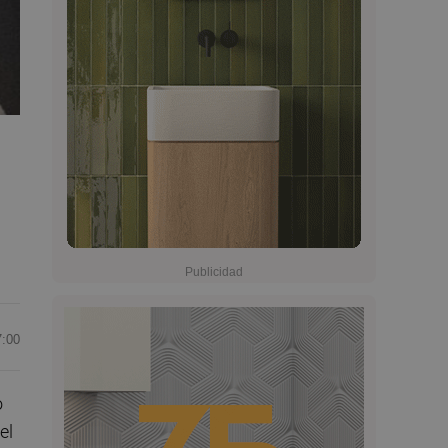
7:00
o
el