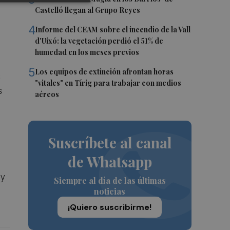
Castelló llegan al Grupo Reyes
4
Informe del CEAM sobre el incendio de la Vall
d'Uixó: la vegetación perdió el 51% de
humedad en los meses previos
5
Los equipos de extinción afrontan horas
s
"vitales" en Tírig para trabajar con medios
s
aéreos
Suscríbete al canal
de Whatsapp
 y
Siempre al día de las últimas
noticias
¡Quiero suscribirme!