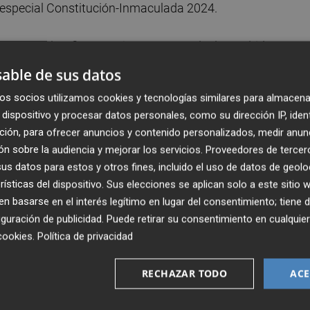
n especial Constitución-Inmaculada 2024.
parte del tráfico turístico que procede de Madrid y
En esta operación especial de tráfico, las medidas de
able de sus datos
 iniciarán este jueves a las 16 horas y concluirán la
os socios utilizamos cookies y tecnologías similares para almacena
de Gobierno.
dispositivo y procesar datos personales, como su dirección IP, iden
ción, para ofrecer anuncios y contenido personalizados, medir anun
 movimiento de vehículos por toda la red viaria española,
n sobre la audiencia y mejorar los servicios.
Proveedores de tercer
que afectarán de modo significativo a las carreteras cuyo
s datos para estos y otros fines, incluido el uso de datos de geolo
ca de deportes de invierno, las zonas turísticas de
rísticas del dispositivo. Sus elecciones se aplican solo a este sitio
 basarse en el interés legítimo en lugar del consentimiento; tiene 
guración de publicidad
. Puede retirar su consentimiento en cualqu
cookies
.
Política de privacidad
lugar en dos fases: en la tarde del jueves y durante la
centrado en el domingo.
RECHAZAR TODO
ACE
 días se concentran entre las 16.00 y las 21.00 del jueves