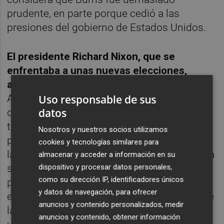
prudente, en parte porque cedió a las
presiones del gobierno de Estados Unidos.
El presidente Richard Nixon, que se
enfrentaba a unas nuevas elecciones,
abogaba por unos tipos de interés bajos.
Así pues, la Fed subió los tipos de interés
Uso responsable de sus
datos
demasiado tarde y con demasiada lentitud
tras la primera crisis de los precios del
Nosotros y nuestros socios utilizamos
petróleo, y no pudo evitar que el aumento de
cookies y tecnologías similares para
las expectativas de inflación condujera a una
almacenar y acceder a información en su
subida de los salarios. La situación actual
dispositivo y procesar datos personales,
como su dirección IP, identificadores únicos
parece similar, ya que la guerra en Ucrania
y datos de navegación, para ofrecer
está provocando una crisis de los precios de
anuncios y contenido personalizados, medir
la energía. El petróleo Brent ha pasado de
anuncios y contenido, obtener información