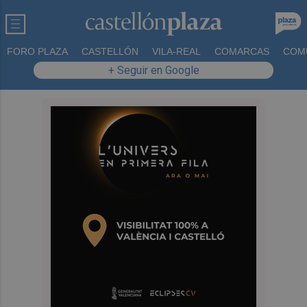
FORO PLAZA
CASTELLÓN
VILA-REAL
COMARCAS
COM
+ Seguir en Google