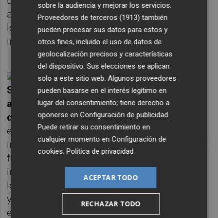
unos 70 dólares hace un año a 120 dólares
sobre la audiencia y mejorar los servicios.
ahora, las elevadas medidas de estímulo de
Proveedores de terceros (1913)
también
los presidentes Trump y Biden han
pueden procesar sus datos para estos y
impulsado la inflación.
otros fines, incluido el uso de datos de
geolocalización precisos y características
del dispositivo. Sus elecciones se aplican
solo a este sitio web. Algunos proveedores
Según la 'regla de Taylor', la FED sigue
pueden basarse en el interés legítimo en
actuando hoy demasiado tarde y con
lugar del consentimiento; tiene derecho a
oponerse en
Configuración de publicidad
.
demasiadas dudas
, ya que la inflación real
Puede retirar su consentimiento en
está muy por encima del objetivo de
cualquier momento en
Configuración de
inflación y la economía estadounidense está
cookies
.
Política de privacidad
funcionando a gran capacidad La elevada
inflación obligará casi con toda seguridad a
ACEPTAR TODO
los dos principales bancos centrales, la FED
y el BCE, a subir los tipos de interés por
RECHAZAR TODO
encima del tipo neutral. Además, la Reserva