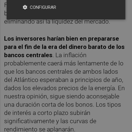
Federal ha anunciado que reducirá su
CONFIGURAR
balance mediante un ajuste cuantitativo,
eliminando así la liquidez del mercado.
Los inversores harían bien en prepararse
para el fin de la era del dinero barato de los
bancos centrales
. La inflación
probablemente caerá más lentamente de lo
que los bancos centrales de ambos lados
del Atlántico esperaban a principios de año,
dados los elevados precios de la energía. En
nuestra opinión, sigue siendo aconsejable
una duración corta de los bonos. Los tipos
de interés a corto plazo subirán
significativamente y las curvas de
rendimiento se aplanarán.