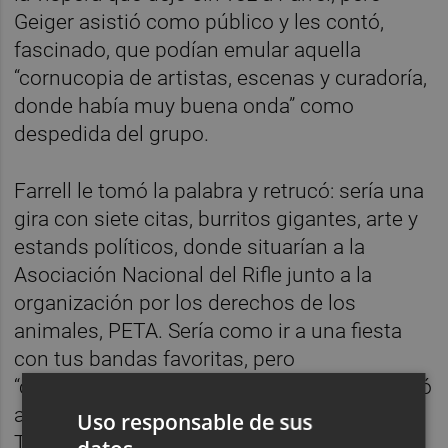
Geiger asistió como público y les contó,
fascinado, que podían emular aquella
“cornucopia de artistas, escenas y curadoría,
donde había muy buena onda” como
despedida del grupo.
Farrell le tomó la palabra y retrucó: sería una
gira con siete citas, burritos gigantes, arte y
estands políticos, donde situarían a la
Asociación Nacional del Rifle junto a la
organización por los derechos de los
animales, PETA. Sería como ir a una fiesta
con tus bandas favoritas, pero
“completamente subversivo”. Cada uno eligió
a su banda preferida. Perry Farrell, a Ice-T;
Uso responsable de sus
Ted Gardner, a Rollins Band; Dave Navarro, a