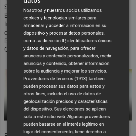
datos
Siouxsie And The Banshees; Eric Avery, a
Nosotros y nuestros socios utilizamos
Butthole Surfers; Stephen Perkins, a Nine
cookies y tecnologías similares para
Inch Nails, y Marc Geiger, a Pixies. Los
almacenar y acceder a información en su
consiguieron a todos menos al grupo de
dispositivo y procesar datos personales,
Black Francis, que fue sustituido por Living
como su dirección IP, identificadores únicos
y datos de navegación, para ofrecer
Colour.
anuncios y contenido personalizados, medir
anuncios y contenido, obtener información
sobre la audiencia y mejorar los servicios.
Proveedores de terceros (1913)
también
pueden procesar sus datos para estos y
otros fines, incluido el uso de datos de
geolocalización precisos y características
del dispositivo. Sus elecciones se aplican
solo a este sitio web. Algunos proveedores
pueden basarse en el interés legítimo en
lugar del consentimiento; tiene derecho a
El nombre de la gira fue una ocurrencia del