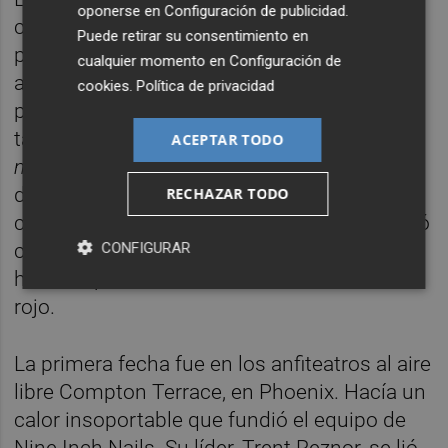
oponerse en
Configuración de publicidad
.
cantante de Jane's Addiction. Según sus
Puede retirar su consentimiento en
propias palabras, lollapalooza “es algo o
cualquier momento en
Configuración de
alguien grande o maravilloso y es una
cookies
.
Política de privacidad
piruleta en espiral, llena de color”. El evento
también fue rupturista en su estrategia de
ACEPTAR TODO
marketing
. Compraron 2.500 piruletas para
distribuirlas entre los medios de
RECHAZAR TODO
comunicación. Cada una de ellas se envolvió
CONFIGURAR
con la nota de prensa, que previamente se
había impreso con tinta blanca en celofán
rojo.
La primera fecha fue en los anfiteatros al aire
libre Compton Terrace, en Phoenix. Hacía un
calor insoportable que fundió el equipo de