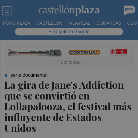
FORO PLAZA
CASTELLÓN
VILA-REAL
COMARCAS
COM
+ Seguir en Google
serie documental
La gira de Jane's Addiction
que se convirtió en
Lollapalooza, el festival más
influyente de Estados
Unidos