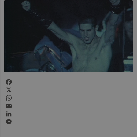
Facebook
X
WhatsApp
Email
LinkedIn
Messenger