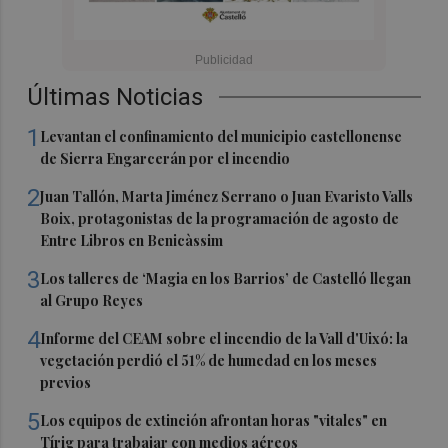
Últimas Noticias
1
Levantan el confinamiento del municipio castellonense
de Sierra Engarcerán por el incendio
2
Juan Tallón, Marta Jiménez Serrano o Juan Evaristo Valls
Boix, protagonistas de la programación de agosto de
Entre Libros en Benicàssim
3
Los talleres de ‘Magia en los Barrios’ de Castelló llegan
al Grupo Reyes
4
Informe del CEAM sobre el incendio de la Vall d'Uixó: la
vegetación perdió el 51% de humedad en los meses
previos
5
Los equipos de extinción afrontan horas "vitales" en
Tírig para trabajar con medios aéreos