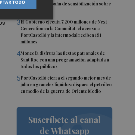
PTAR TODO
inician una campaña de sensibilización sobre
la posidonia
3
El Gobierno ejecuta 7.200 millones de Next
tos
Generation en la Comunitat: el acceso a
PortCastelló y la intermodal reciben 191
millones
4
Moncofa disfruta las fiestas patronales de
Sant Roc con una programación adaptada a
todos los públicos
5
PortCastelló cierra el segundo mejor mes de
julio en graneles líquidos: dispara el petróleo
en medio de la guerra de Oriente Medio
Suscríbete al canal
de Whatsapp