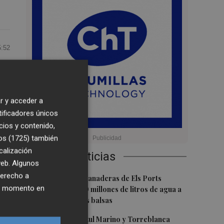
5:52
er
r y acceder a
tificadores únicos
cios y contenido,
y
os (1725)
también
calización
Últimas Noticias
ía
 web. Algunos
derecho a
1
Explotaciones ganaderas de Els Ports
ier momento en
contarán con 20 millones de litros de agua a
través de nuevas balsas
2
La Fundación Azul Marino y Torreblanca