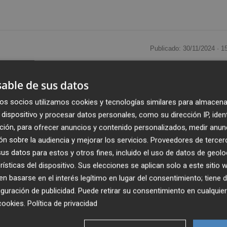
Publicado: 30/11/2024 ·
1
o de Inversiones (BEI),
Nadia Calviño
, ha afirmado este
able de sus datos
ima legislatura europea será el de diseñar vías para crec
os socios utilizamos cookies y tecnologías similares para almacena
dispositivo y procesar datos personales, como su dirección IP, iden
ción, para ofrecer anuncios y contenido personalizados, medir anun
horra entre 5 y 7 euros en compensación de daños 
n sobre la audiencia y mejorar los servicios.
Proveedores de tercer
ños irreparables" que supone la pérdida de vidas
s datos para estos y otros fines, incluido el uso de datos de geolo
ón en vídeo en el marco del XXIX Encuentro de Econom
rísticas del dispositivo. Sus elecciones se aplican solo a este sitio
 basarse en el interés legítimo en lugar del consentimiento; tiene 
guración de publicidad
. Puede retirar su consentimiento en cualqu
cookies
.
Política de privacidad
illones de euros para apoyar la reconstrucción de
 "en los próximos días" cerca de 400 millones a través de