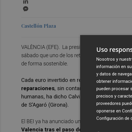
Messenger
Castellón Plaza
VALÈNCIA (EFE). La presidenta del Banco Europe
Uso respons
sábado que uno de los retos que marcará la próx
Nosotros y nuestr
de forma sostenible.
información en su 
y datos de navega
Cada euro invertido en resistencia climática
a
obtener informació
reparaciones
, sin contar además con los "da
pueden procesar su
humanas, ha dicho Calviño en una intervenci
precisos y caracte
proveedores pueden
de S'Agaró (Girona).
oponerse en
Confi
Configuración de 
El BEI ya ha anunciado un desembolso de
900 m
Valencia tras el paso de la Dana
y canalizará