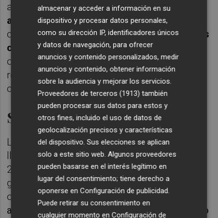
ampliación es
para capitalizar aportaciones
almacenar y acceder a información en su
anteriores de socios"
y explican que, en
dispositivo y procesar datos personales,
como su dirección IP, identificadores únicos
cualquier caso,
ninguna de estas decisiones
y datos de navegación, para ofrecer
cambian nada a
nivel estructural o de
anuncios y contenido personalizados, medir
operativa. Entre los cambios también han
anuncios y contenido, obtener información
registrado la creación de su página web
sobre la audiencia y mejorar los servicios.
corporativa.
Proveedores de terceros (1913)
también
pueden procesar sus datos para estos y
Salida del concurso en 2023
otros fines, incluido el uso de datos de
geolocalización precisos y características
La nueva
Kelme
, que en realidad se
del dispositivo. Sus elecciones se aplican
solo a este sitio web. Algunos proveedores
llama
New Millennium Sports
, se fundó en
pueden basarse en el interés legítimo en
2007 para rescatar la histórica marca de la
lugar del consentimiento; tiene derecho a
garra de la quiebra de la empresa
oponerse en
Configuración de publicidad
.
original.
Tras entrar en concurso de
Puede retirar su consentimiento en
acreedores, en junio de 2023, como ha venido
cualquier momento en
Configuración de