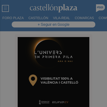
FORO PLAZA
CASTELLÓN
VILA-REAL
COMARCAS
COM
+ Seguir en Google