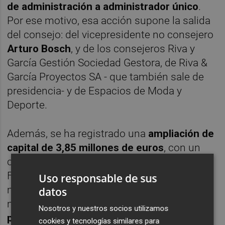
de administración a administrador único
.
Por ese motivo, esa acción supone la salida
del consejo: del vicepresidente no consejero
Arturo Bosch
, y de los consejeros Riva y
García Gestión Sociedad Gestora, de Riva &
García Proyectos SA - que también sale de
presidencia- y de Espacios de Moda y
Deporte.
Además, se ha registrado una
a
mpliación de
capital de 3,85 millones de euros
, con un
capital resultante de 5,17 millones de euros.
Fuentes de la empresa explican que estos
Uso responsable de sus
movimientos suponen "una mera
datos
modificación del
órgano de administración
Nosotros y nuestros socios utilizamos
para ser más ágiles formalmente
. La
cookies y tecnologías similares para