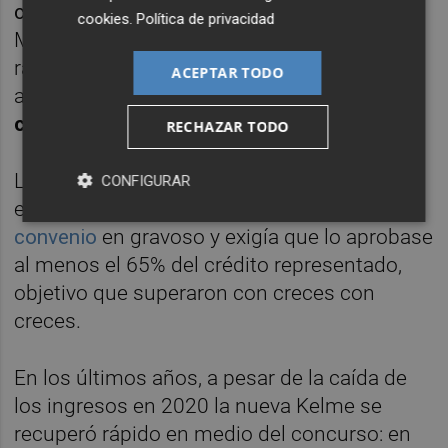
contando este medio, e
l juzgado de lo
cookies
.
Política de privacidad
Mercantil de Elche plasmaba el fallo para
ratificar la aprobación del convenio de
ACEPTAR TODO
acreedores, con un
respaldo del 75% del
crédito
.
RECHAZAR TODO
La quita aceptada era muy elevada, por
CONFIGURAR
encima del 50%, lo que convertía
al
convenio
en gravoso y exigía que lo aprobase
al menos el 65% del crédito representado,
objetivo que superaron con creces con
creces.
En los últimos años, a pesar de la caída de
los ingresos en 2020 la nueva Kelme se
recuperó rápido en medio del concurso: en