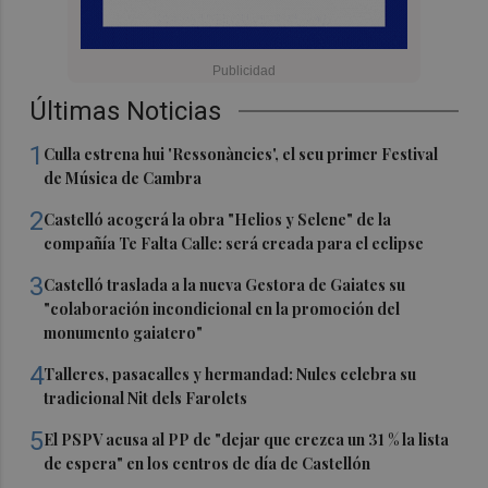
Últimas Noticias
1
Culla estrena hui 'Ressonàncies', el seu primer Festival
de Música de Cambra
2
Castelló acogerá la obra "Helios y Selene" de la
compañía Te Falta Calle: será creada para el eclipse
3
Castelló traslada a la nueva Gestora de Gaiates su
"colaboración incondicional en la promoción del
monumento gaiatero"
4
Talleres, pasacalles y hermandad: Nules celebra su
tradicional Nit dels Farolets
5
El PSPV acusa al PP de "dejar que crezca un 31 % la lista
de espera" en los centros de día de Castellón