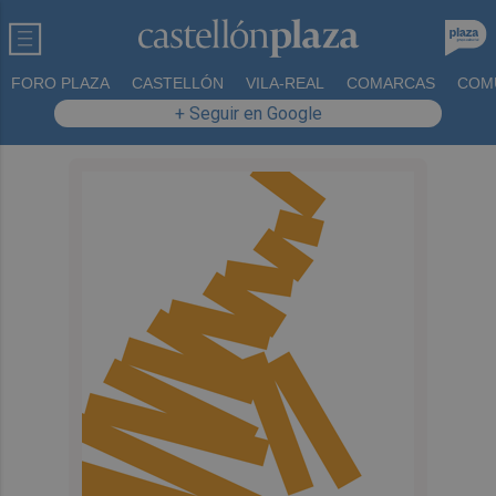
FORO PLAZA
CASTELLÓN
VILA-REAL
COMARCAS
COM
+ Seguir en Google