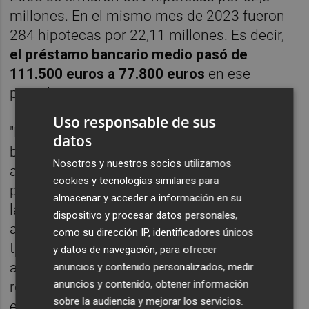
millones. En el mismo mes de 2023 fueron
284 hipotecas por 22,11 millones. Es decir,
el préstamo bancario medio pasó de
111.500 euros a 77.800 euros
en ese
periodo.
Uso responsable de sus
"Estamos en el final del proceso de ese
datos
boom económico y las ejecuciones que
Nosotros y nuestros socios utilizamos
ahora se están dando vienen de esos años,
cookies y tecnologías similares para
porque estamos hablando de procesos
almacenar y acceder a información en su
largos y complejos", explica Reolid. Así,
dispositivo y procesar datos personales,
apunta que "ahora los bancos ya no dan
como su dirección IP, identificadores únicos
tantas facilidades, hay menos préstamos y,
y datos de navegación, para ofrecer
además, ahora se opta por renegociar o
anuncios y contenido personalizados, medir
anuncios y contenido, obtener información
refinanciar la deuda antes de acudir al
sobre la audiencia y mejorar los servicios.
embargo". "Si el banco no hubiera cerrado el