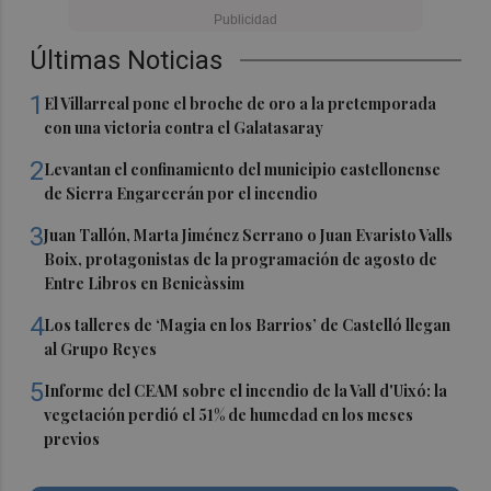
Últimas Noticias
1
El Villarreal pone el broche de oro a la pretemporada
con una victoria contra el Galatasaray
2
Levantan el confinamiento del municipio castellonense
de Sierra Engarcerán por el incendio
3
Juan Tallón, Marta Jiménez Serrano o Juan Evaristo Valls
Boix, protagonistas de la programación de agosto de
Entre Libros en Benicàssim
4
Los talleres de ‘Magia en los Barrios’ de Castelló llegan
al Grupo Reyes
5
Informe del CEAM sobre el incendio de la Vall d'Uixó: la
vegetación perdió el 51% de humedad en los meses
previos