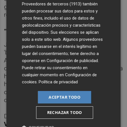
Proveedores de terceros (1913)
también
grifo estaríamos como en años atrás",
pueden procesar sus datos para estos y
recalca.
otros fines, incluido el uso de datos de
geolocalización precisos y características
"Legislación que protege"
del dispositivo. Sus elecciones se aplican
solo a este sitio web. Algunos proveedores
Junto a este final de ciclo consecuencia del
pueden basarse en el interés legítimo en
'boom' inmobiliario, desde el Colegio de
lugar del consentimiento; tiene derecho a
Abogados de Castellón también apuntan a
oponerse en
Configuración de publicidad
.
otro factor que explica este descenso. "Ahora
Puede retirar su consentimiento en
cualquier momento en
Configuración de
hay más herramientas para no ejecutar la
cookies
.
Política de privacidad
hipoteca porque la legislación también
contribuye y ahora protege ante situaciones
ACEPTAR TODO
de vulnerabilidad", indica Reolid.
RECHAZAR TODO
De la misma manera se pronuncia
Iñaki
Vallejo
, vinculado a la
Plataforma de