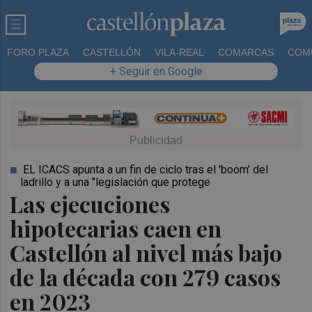
FORO PLAZA
CASTELLÓN
VILA-REAL
COMARCAS
COM
+ Seguir en Google
EL ICACS apunta a un fin de ciclo tras el 'boom' del
ladrillo y a una "legislación que protege
Las ejecuciones
hipotecarias caen en
Castellón al nivel más bajo
de la década con 279 casos
en 2023