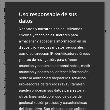
Identificar una entidad con la que nos
Uso responsable de sus
sintamos cercanos y que esté alineada con
datos
nuestra manera de entender la vida es una
Nosotros y nuestros socios utilizamos
labor necesaria para conseguir que nuestra
cookies y tecnologías similares para
implicación y continuidad con la oengé se
almacenar y acceder a información en su
mantenga en el tiempo y no sea sólo una
dispositivo y procesar datos personales,
declaración de intenciones para el 2023.
como su dirección IP, identificadores únicos
y datos de navegación, para ofrecer
Y en esa línea deberíamos seguir, en
anuncios y contenido personalizados, medir
identificar nuestro propósito para ser
anuncios y contenido, obtener información
sobre la audiencia y mejorar los servicios.
capaces de mantener nuestra decisión en el
Proveedores de terceros (1913)
también
tiempo y conseguir que de manera real la
pueden procesar sus datos para estos y
acción y la decisión que hayamos tomado
otros fines, incluido el uso de datos de
consiga tener impacto. Conseguir que esos
geolocalización precisos y características
pequeños cambios prácticamente
del dispositivo. Sus elecciones se aplican