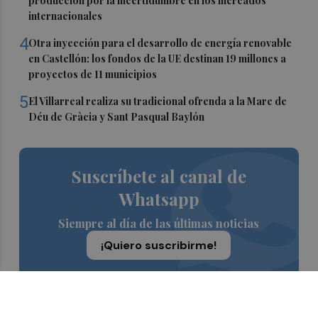
producción por la incertidumbre en los mercados
internacionales
4
Otra inyección para el desarrollo de energía renovable
en Castellón: los fondos de la UE destinan 19 millones a
proyectos de 11 municipios
5
El Villarreal realiza su tradicional ofrenda a la Mare de
Déu de Gràcia y Sant Pasqual Baylón
Suscríbete al canal de
Whatsapp
Siempre al día de las últimas noticias
¡Quiero suscribirme!