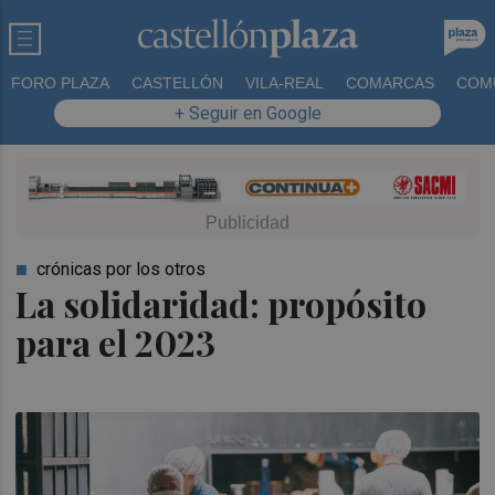
FORO PLAZA
CASTELLÓN
VILA-REAL
COMARCAS
COM
+ Seguir en Google
crónicas por los otros
La solidaridad: propósito
para el 2023