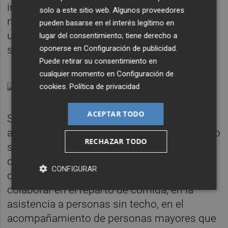
imperceptibles lleguen a ser reales y se
solo a este sitio web. Algunos proveedores
mantengan en el tiempo para que no sea
pueden basarse en el interés legítimo en
una acción efímera y que al final tengan un
lugar del consentimiento; tiene derecho a
oponerse en
Configuración de publicidad
.
significado.
Puede retirar su consentimiento en
cualquier momento en
Configuración de
cookies
.
Política de privacidad
ACEPTAR TODO
Son muchas las personas que con el
arranque del año se pueden dar de alta como
RECHAZAR TODO
socios o socias en una entidad o que
decidan ser voluntarias y voluntarios en
CONFIGURAR
centros de asistencia social para poder
colaborar en el reparto de comida, en la
asistencia a personas sin techo, en el
acompañamiento de personas mayores que