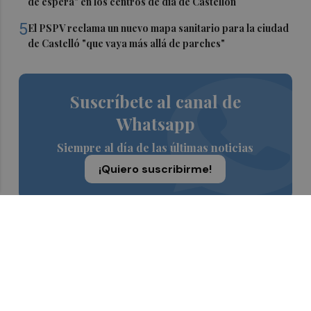
de espera" en los centros de día de Castellón
5
El PSPV reclama un nuevo mapa sanitario para la ciudad
de Castelló "que vaya más allá de parches"
Suscríbete al canal de
Whatsapp
Siempre al día de las últimas noticias
¡Quiero suscribirme!