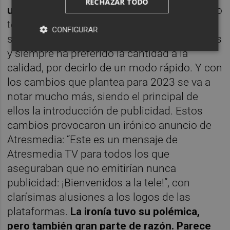
RECHAZAR TODO
uso.
Netflix nunca ha tenido, ni ha pretendido
tenerlo, el marchamo de calidad y
CONFIGURAR
singularidad que HBO mantuvo durante años
y siempre ha preferido la cantidad a la
calidad, por decirlo de un modo rápido. Y con
los cambios que plantea para 2023 se va a
notar mucho más, siendo el principal de
ellos la introducción de publicidad. Estos
cambios provocaron un irónico anuncio de
Atresmedia: “Este es un mensaje de
Atresmedia TV para todos los que
aseguraban que no emitirían nunca
publicidad: ¡Bienvenidos a la tele!”, con
clarísimas alusiones a los logos de las
plataformas.
La ironía tuvo su polémica,
pero también gran parte de razón. Parece