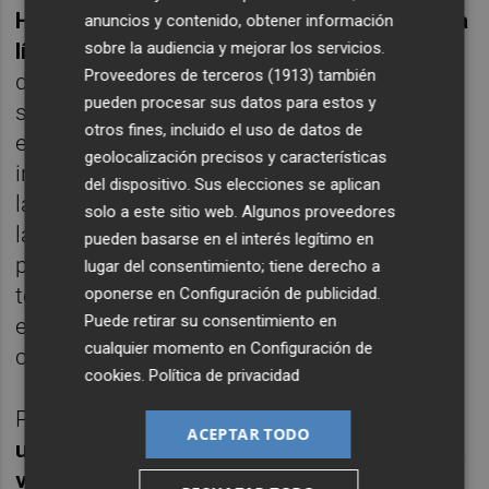
HBO Max está abandonando parece ser una
anuncios y contenido, obtener información
sobre la audiencia y mejorar los servicios.
línea adoptada en parte por Apple TV,
Proveedores de terceros (1913)
también
donde destacan las magníficas y muy
pueden procesar sus datos para estos y
singulares
Pachinko
y
Severance
, ambas
otros fines, incluido el uso de datos de
entre lo mejor del año;
Dickinson
y su mirada
geolocalización precisos y características
irreverente y posmoderna sobre la escritora;
del dispositivo. Sus elecciones se aplican
la apuesta por un relato pausado y denso de
solo a este sitio web. Algunos proveedores
la ucronía
For all Mankind
; además de la
pueden basarse en el interés legítimo en
premiadísima
Ted Lasso
y la primera
lugar del consentimiento; tiene derecho a
temporada de
The Morning Show
, ambas
oponerse en
Configuración de publicidad
.
Puede retirar su consentimiento en
excelentes dentro de un enfoque más
cualquier momento en
Configuración de
convencional.
cookies
.
Política de privacidad
Por su parte,
Netflix está introduciendo ya
ACEPTAR TODO
una serie de cambios que la asemejan cada
vez más a una cadena televisiva al