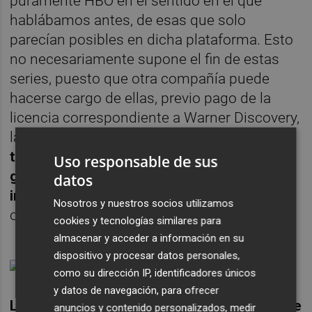
puramente HBO en el sentido en el que
hablábamos antes, de esas que solo
parecían posibles en dicha plataforma. Esto
no necesariamente supone el fin de estas
series, puesto que otra compañía puede
hacerse cargo de ellas, previo pago de la
licencia correspondiente a Warner Discovery,
la compañía madre de HBO. Y es que
se
trata de una política de abaratar costes:
Uso responsable de sus
ganar con la licencia sin la inversión que
datos
implica la producción.
Siempre que alguna
Nosotros y nuestros socios utilizamos
otra plataforma la quiera, claro.
cookies y tecnologías similares para
almacenar y acceder a información en su
dispositivo y procesar datos personales,
como su dirección IP, identificadores únicos
y datos de navegación, para ofrecer
La apuesta por la calidad y la innovación que
anuncios y contenido personalizados, medir