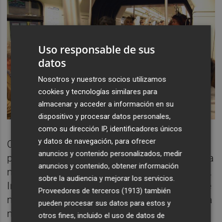
Uso responsable de sus
datos
Nosotros y nuestros socios utilizamos
cookies y tecnologías similares para
almacenar y acceder a información en su
dispositivo y procesar datos personales,
como su dirección IP, identificadores únicos
y datos de navegación, para ofrecer
Crecí en las gradas del viejo Mestalla
anuncios y contenido personalizados, medir
pasando la pubertad en el norte, y rozando la
anuncios y contenido, obtener información
madurez en el sur. Mi piel se mantiene firme.
sobre la audiencia y mejorar los servicios.
Inerte. Ningún sello de tinta la rubrica. No he
Proveedores de terceros (1913)
también
me retratado. Y he tenido ganas. Si algún día
pueden procesar sus datos para estos y
me atreviera, un brazalete en el antebrazo
otros fines, incluido el uso de datos de