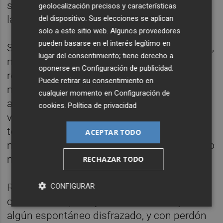
sellaría mi identidad firmado con tinta negra
geolocalización precisos y características
las siguientes iniciales
AC 138
.
del dispositivo. Sus elecciones se aplican
solo a este sitio web. Algunos proveedores
pueden basarse en el interés legítimo en
Siempre que lo pienso, desisto, tengo miedo,
lugar del consentimiento; tiene derecho a
no terror a ser igual que el resto,
oponerse en
Configuración de publicidad
.
refiriéndome a que lo de tatuarme el cuerpo
Puede retirar su consentimiento en
no está en mi cesta de la compra. Una
cualquier momento en
Configuración de
adquisición que nunca imaginaria que los
cookies
.
Política de privacidad
valencianos íbamos a materializar, y sobre
todo a consolidar la víspera al 1-N, es la
ACEPTAR TODO
noche de la estupidez humana, o lo que es lo
mismo: Halloween.
RECHAZAR TODO
CONFIGURAR
Recuerdo hace dos décadas pupular por
calles, bares, pubs y salas de fiestas, y ver a
algún espontáneo disfrazado, y con perdón