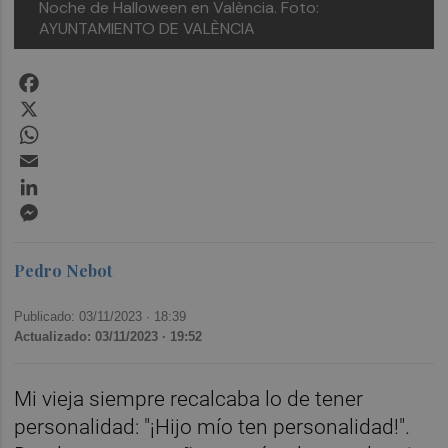
Noche de Halloween en València. Foto:
AYUNTAMIENTO DE VALÈNCIA
Facebook
X
WhatsApp
Email
LinkedIn
Messenger
Pedro Nebot
Publicado: 03/11/2023 ·
18:39
Actualizado: 03/11/2023 · 19:52
Mi vieja siempre recalcaba lo de tener
personalidad: "¡Hijo mío ten personalidad!".