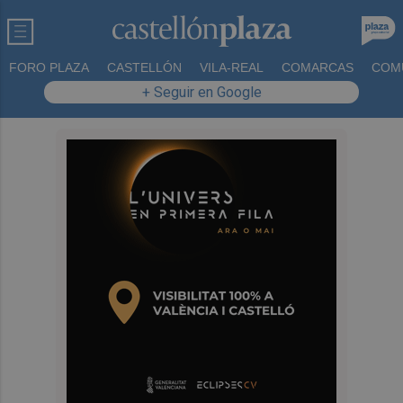
FORO PLAZA
CASTELLÓN
VILA-REAL
COMARCAS
COM
+ Seguir en Google