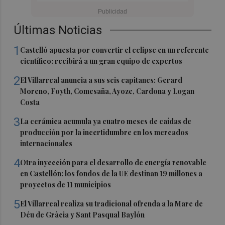
Últimas Noticias
1
Castelló apuesta por convertir el eclipse en un referente
científico: recibirá a un gran equipo de expertos
2
El Villarreal anuncia a sus seis capitanes: Gerard
Moreno, Foyth, Comesaña, Ayoze, Cardona y Logan
Costa
3
La cerámica acumula ya cuatro meses de caídas de
producción por la incertidumbre en los mercados
internacionales
4
Otra inyección para el desarrollo de energía renovable
en Castellón: los fondos de la UE destinan 19 millones a
proyectos de 11 municipios
5
El Villarreal realiza su tradicional ofrenda a la Mare de
Déu de Gràcia y Sant Pasqual Baylón