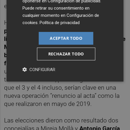
oponerse en
Configuración de publicidad
.
en febrero para la candidatura local.
Puede retirar su consentimiento en
cualquier momento en
Configuración de
Había acuerdo en que
Esther Díez, actual
cookies
.
Política de privacidad
portavoz en el ayuntamiento de la coalición
ACEPTAR TODO
liderara la candidatura y Marian Campello de
Més, fuera la dos. Los Mollà se cierran en
RECHAZAR TODO
banda a dar el número 3 de la lista a otras
formaciones políticas
. Yo pensaba que era
CONFIGURAR
una minucia porque difícilmente van a sacar
tres actas en Elche, pero luego me di cuenta
que el 3 y el 4 incluso, serían clave en una
nueva operación “renuncio al acta” como la
que realizaron en mayo de 2019.
Las elecciones dieron como resultado dos
concejalías a Mireia Mollà y
Antonio García
.