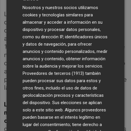
Nosotros y nuestros socios utilizamos
La crevillentina accedió a la vicepresidencia
cookies y tecnologías similares para
del Consell en un momento complicado
almacenar y acceder a información en su
dispositivo y procesar datos personales,
desde el punto de vista personal, le pilló el
como su dirección IP, identificadores únicos
asunto de viaje y con un bebé, pero en estos
y datos de navegación, para ofrecer
100 días ha tenido tiempo de demostrar que
anuncios y contenido personalizados, medir
no era un títere ni una transición y que va
anuncios y contenido, obtener información
con todo. El último pulso de Mollà criticando
sobre la audiencia y mejorar los servicios.
a otras consellerías y negociando su
Proveedores de terceros (1913)
también
presupuesto por detrás ha sido simplemente
pueden procesar sus datos para estos y
la gota que colma el vaso.
otros fines, incluido el uso de datos de
geolocalización precisos y características
del dispositivo. Sus elecciones se aplican
Los Mollà siguen aquí en Elche, de todos
solo a este sitio web. Algunos proveedores
modos, haciendo valer sus formas, muy
pueden basarse en el interés legítimo en
criticadas en algunos sectores.
No han
lugar del consentimiento; tiene derecho a
consentido pactar una lista e irán a primarias