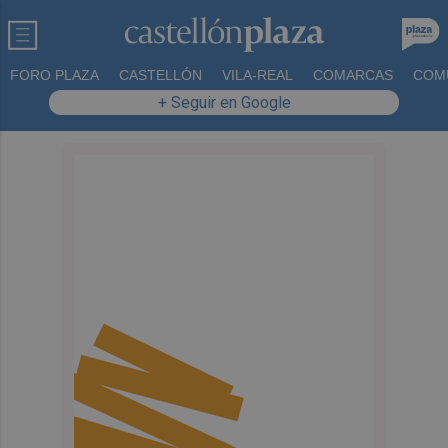
FORO PLAZA
CASTELLÓN
VILA-REAL
COMARCAS
COM
+ Seguir en Google