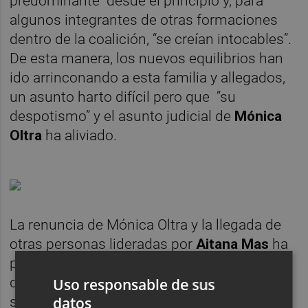
predominante desde el principio y, para
algunos integrantes de otras formaciones
dentro de la coalición, “se creían intocables”.
De esta manera, los nuevos equilibrios han
ido arrinconando a esta familia y allegados,
un asunto harto difícil pero que “su
despotismo” y el asunto judicial de
Mónica
Oltra
ha aliviado.
La renuncia de Mónica Oltra y la llegada de
otras personas lideradas por
Aitana Mas
ha
provocado unos movimientos de fuerzas
dentro de Compromís que hace tiempo que
Uso responsable de sus
datos
se pedían, a gritos, incluso.