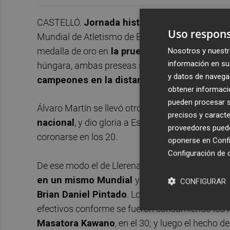
CASTELLÓ.
J
ornada histórica para el atleti
Uso respons
Mundial de Atletismo de Budapest.
E
l pacense 
medalla de oro en
la prueba de 35 kilómetro
Nosotros y nuestr
información en su 
húngara, ambas preseas se unen a las que pre
y datos de navega
campeones en la distancia de 20 kilómetro
obtener informació
pueden procesar su
Álvaro Martín se llevó otro oro con un tiempo d
precisos y caracte
nacional
, y dio gloria a España en la sexta jo
proveedores pueden
coronarse en los 20.
oponerse en
Confi
Configuración de 
De ese modo el de Llerena,
de 29 años
, se conv
en un mismo Mundial
y lo hizo tras una carre
CONFIGURAR
Brian Daniel Pintado
. Los dos pelearon por el 
efectivos conforme se fueron consumiendo los ki
Masatora Kawano
, en el 30; y luego el hecho