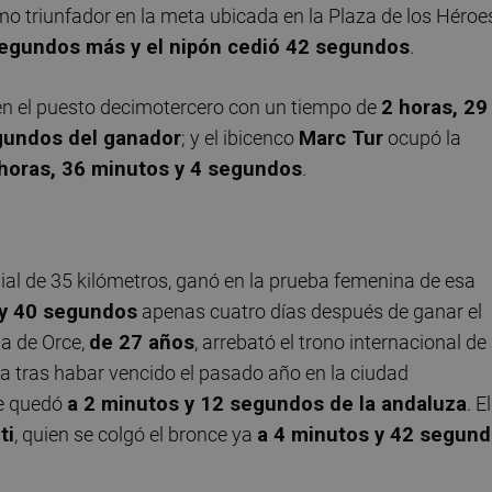
mo triunfador en la meta ubicada en la Plaza de los Héroe
 segundos más y el nipón cedió 42 segundos
.
en el puesto decimotercero con un tiempo de
2 horas, 29
gundos del ganador
; y el ibicenco
Marc Tur
ocupó la
horas, 36 minutos y 4 segundos
.
al de 35 kilómetros, ganó en la prueba femenina de esa
 y 40 segundos
apenas cuatro días después de ganar el
na de Orce,
de 27 años
, arrebató el trono internacional de 
a tras habar vencido el pasado año en la ciudad
se quedó
a 2 minutos y 12 segundos de la andaluza
. El
ti
, quien se colgó el bronce ya
a 4 minutos y 42 segun