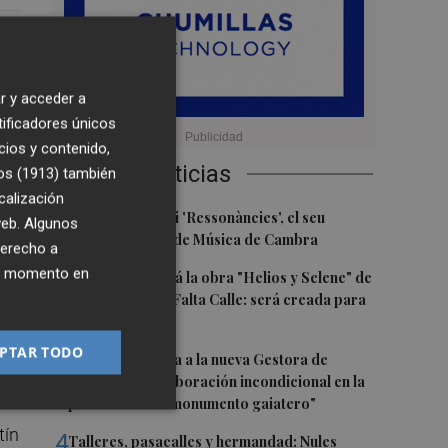
 el
 la
al
r y acceder a
tificadores únicos
cios y contenido,
Últimas Noticias
os (1913)
también
calización
1
Culla estrena hui 'Ressonàncies', el seu
 web. Algunos
primer Festival de Música de Cambra
derecho a
ier momento en
2
Castelló acogerá la obra "Helios y Selene" de
la compañía Te Falta Calle: será creada para
el eclipse
PTAR TODO
3
Castelló traslada a la nueva Gestora de
Gaiates su "colaboración incondicional en la
promoción del monumento gaiatero"
tín
4
Talleres, pasacalles y hermandad: Nules