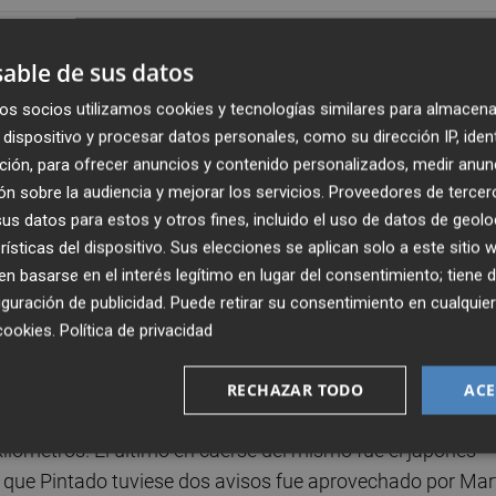
smo español,
y en especial para la disciplina de marcha, en
able de sus datos
Álvaro Martín y la granadina María Pérez
, han logrado
s marcha
. Además del extraordinario resultado en la capit
os socios utilizamos cookies y tecnologías similares para almacena
dispositivo y procesar datos personales, como su dirección IP, iden
viamente
ya habían logreado al proclamarse días atrás
ción, para ofrecer anuncios y contenido personalizados, medir anun
s
.
n sobre la audiencia y mejorar los servicios.
Proveedores de tercer
s datos para estos y otros fines, incluido el uso de datos de geolo
e
2 horas, 24 minutos y 30 segundos
, que es
récord
rísticas del dispositivo. Sus elecciones se aplican solo a este sitio
rnada de competición en Budapest cinco días después de
 basarse en el interés legítimo en lugar del consentimiento; tiene 
guración de publicidad
. Puede retirar su consentimiento en cualqu
cookies
.
Política de privacidad
irtió en el
primer español en conquistar dos medallas
ra en la que encontró la seria oposición del ecuatoriano
RECHAZAR TODO
ACE
triunfo después de que el grupo principal fuera perdiendo
lómetros. El último en caerse del mismo fue el japonés
 de que Pintado tuviese dos avisos fue aprovechado por Mar