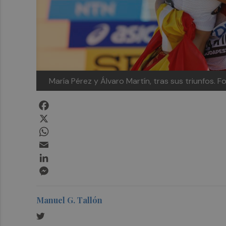
María Pérez y Álvaro Martín, tras sus triunfos. F
Facebook
X
WhatsApp
Email
LinkedIn
Messenger
Manuel G. Tallón