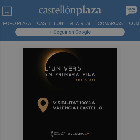
FORO PLAZA
CASTELLÓN
VILA-REAL
COMARCAS
COM
+ Seguir en Google