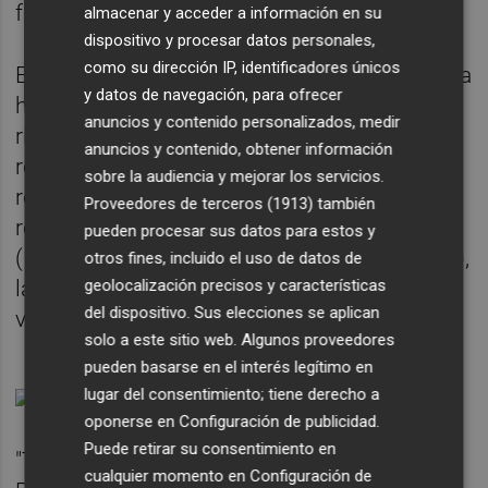
fundó.
almacenar y acceder a información en su
dispositivo y procesar datos personales,
como su dirección IP, identificadores únicos
En los últimos 25 años, El Celler de Can Roca
y datos de navegación, para ofrecer
ha adoptado diversos aspectos, siempre al
anuncios y contenido personalizados, medir
ritmo de las tendencias del momento, pero
anuncios y contenido, obtener información
respetando la tradición. Con cada nueva
sobre la audiencia y mejorar los servicios.
renovación del espacio, inspiradas por la
Proveedores de terceros (1913)
también
recepción de la primera estrella Michelin
pueden procesar sus datos para estos y
(1995), la segunda (2002) y la tercera (2009),
otros fines, incluido el uso de datos de
geolocalización precisos y características
las instalaciones han ido mejorando y
del dispositivo. Sus elecciones se aplican
variando su distribución.
solo a este sitio web. Algunos proveedores
pueden basarse en el interés legítimo en
lugar del consentimiento; tiene derecho a
oponerse en
Configuración de publicidad
.
Puede retirar su consentimiento en
"Tras recibir el galardón The World’s Best
cualquier momento en
Configuración de