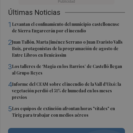
Últimas Noticias
1
Levantan el confinamiento del municipio castellonense
de Sierra Engarcerán por el incendio
2
Juan Tallón, Marta Jiménez Serrano o Juan Evaristo Valls
Boix, protagonistas de la programación de agosto de
Entre Libros en Benicàssim
3
Los talleres de ‘Magia en los Barrios’ de Castelló llegan
al Grupo Reyes
4
Informe del CEAM sobre el incendio de la Vall d'Uixó: la
vegetación perdió el 51% de humedad en los meses
previos
5
Los equipos de extinción afrontan horas "vitales" en
Tírig para trabajar con medios aéreos