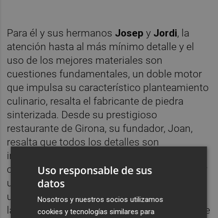
Para él y sus hermanos
Josep
y
Jordi
, la
atención hasta al más mínimo detalle y el
uso de los mejores materiales son
cuestiones fundamentales, un doble motor
que impulsa su característico planteamiento
culinario, resalta el fabricante de piedra
sinterizada. Desde su prestigioso
restaurante de Girona, su fundador, Joan,
resalta que todos los detalles son
importantes para crear una experiencia
Uso responsable de sus
culinaria de prestigio mundial, desde ofrecer
datos
un ambiente relajante y acogedor, hasta
utilizar materiales de calidad. Esta es una de
Nosotros y nuestros socios utilizamos
las claves de su éxito desde 1986, cuando se
cookies y tecnologías similares para