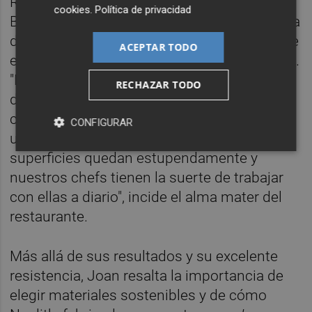
Restaurant en 2013 y 2015, y Best of the
cookies
.
Política de privacidad
Best en 2019, sentimos que, después de una
década, era el momento de otro cambio. Fue
ACEPTAR TODO
entonces cuando llegó Neolith", señala Joan.
"Neolith es una empresa seria, un proveedor
RECHAZAR TODO
de materiales de confianza, comprometido
con la excelencia en todos los detalles y con
CONFIGURAR
una conciencia social sin rival. Las
superficies quedan estupendamente y
nuestros chefs tienen la suerte de trabajar
con ellas a diario", incide el alma mater del
restaurante.
Más allá de sus resultados y su excelente
resistencia, Joan resalta la importancia de
elegir materiales sostenibles y de cómo