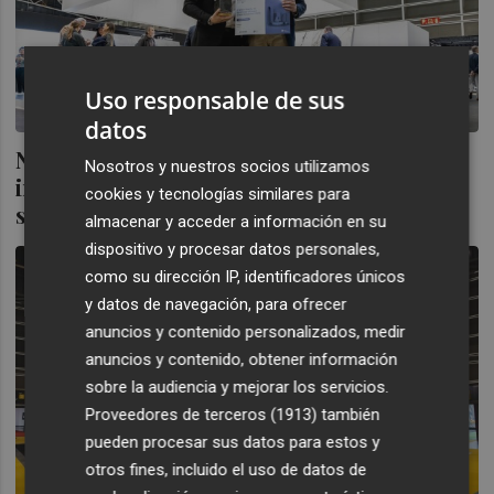
Uso responsable de sus
datos
Neolith recibe el premio Alfa de Oro a la
Nosotros y nuestros socios utilizamos
innovación y obtiene el galardón al mejor
cookies y tecnologías similares para
stand en Cevisama
almacenar y acceder a información en su
dispositivo y procesar datos personales,
como su dirección IP, identificadores únicos
y datos de navegación, para ofrecer
anuncios y contenido personalizados, medir
anuncios y contenido, obtener información
sobre la audiencia y mejorar los servicios.
Proveedores de terceros (1913)
también
pueden procesar sus datos para estos y
otros fines, incluido el uso de datos de