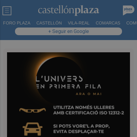
FORO PLAZA
CASTELLÓN
VILA-REAL
COMARCAS
COM
+ Seguir en Google