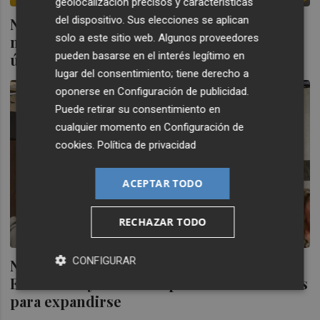
geolocalización precisos y características
del dispositivo. Sus elecciones se aplican
Neolith muestra en Cevisama sus diseños
solo a este sitio web. Algunos proveedores
más innovadores y sostenibles en un stand
pueden basarse en el interés legítimo en
único
lugar del consentimiento; tiene derecho a
oponerse en
Configuración de publicidad
.
Puede retirar su consentimiento en
cualquier momento en
Configuración de
cookies
.
Política de privacidad
ACEPTAR TODO
RECHAZAR TODO
CONFIGURAR
Neolith participa en la feria de diseño de
Estocolmo y mira a los países escandinavos
para expandirse