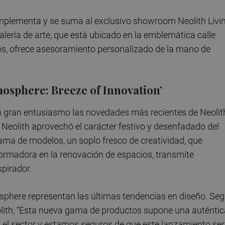
omplementa y se suma al exclusivo showroom Neolith Livi
alería de arte, que está ubicado en la emblemática calle
s, ofrece asesoramiento personalizado de la mano de
mosphere: Breeze of Innovation’
con gran entusiasmo las novedades más recientes de Neolit
 Neolith aprovechó el carácter festivo y desenfadado del
ama de modelos, un soplo fresco de creatividad, que
ormadora en la renovación de espacios, transmite
spirador.
phere representan las últimas tendencias en diseño. Se
olith, “Esta nueva gama de productos supone una auténtic
n el sector y estamos seguros de que este lanzamiento se