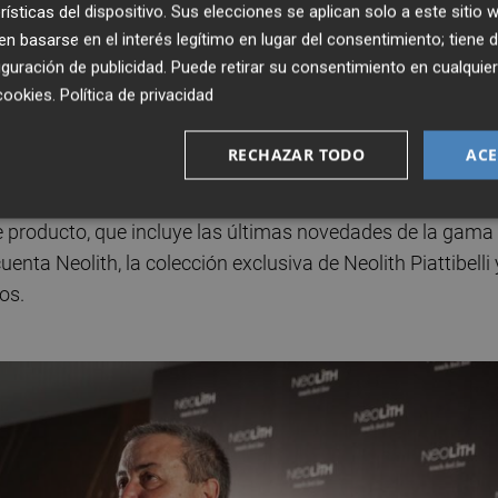
rísticas del dispositivo. Sus elecciones se aplican solo a este sitio
 basarse en el interés legítimo en lugar del consentimiento; tiene 
ubicado a pocos minutos de la capital, es un punto clave q
guración de publicidad
. Puede retirar su consentimiento en cualqu
la zona centro, gracias a una capacidad de respuesta
cookies
.
Política de privacidad
ma los plazos de entrega para los clientes ubicados en es
RECHAZAR TODO
ACE
o ofrece una amplia exposición de los productos de la
e producto, que incluye las últimas novedades de la gama
nta Neolith, la colección exclusiva de Neolith Piattibelli 
os.