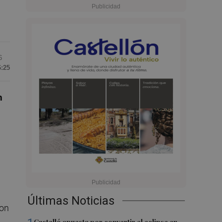
6
6:25
h
Últimas Noticias
con