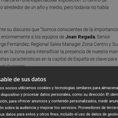
to alrededor de un año y medio, pero todavía no había
nte su discurso que “Somos conscientes de la importanci
o enormemente a los equipos de
Joan Regada
, Senior
Jorge Fernández, Regional Sales Manager Zona Centro y Su
o en la zona para intensificar la presencia de nuestra ma
 estas características en la capital de España es clave para
nstalaciones.
able de sus datos
 la Zona Centro y Sur de España, comentó “estamos muy
auguración oficial de este centro y tener, además, la
os socios utilizamos cookies y tecnologías similares para almacena
dispositivo y procesar datos personales, como su dirección IP, iden
 de la marca”. “Desde Neolith estamos contentos de pode
ción, para ofrecer anuncios y contenido personalizados, medir anun
ro espacio”.
n sobre la audiencia y mejorar los servicios.
Proveedores de tercer
s datos para estos y otros fines, incluido el uso de datos de geolo
er el mejor servicio