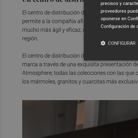
precisos y caracte
proveedores pueden
El centro de distribución de Neolith en Madrid, 
oponerse en
Confi
permite a la compañía afianzar su presencia en 
Configuración de 
mucho más ágil y eficaz, reduciendo de esta for
región.
CONFIGURAR
El centro de distribución de Neolith en Valdemor
marca a través de una exquisita presentación d
Atmosphere, todas las colecciones con las que cue
los mármoles, granitos y cuarcitas más exclusiv