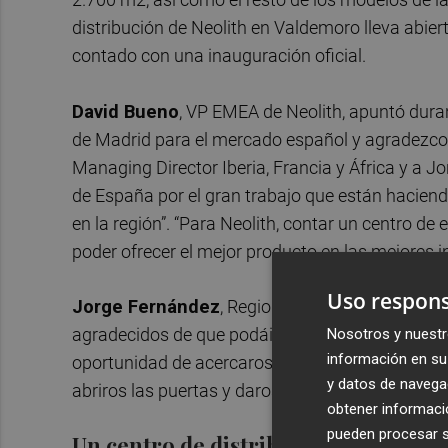
distribución de Neolith en Valdemoro lleva abier
contado con una inauguración oficial.
David Bueno
, VP EMEA de Neolith, apuntó dura
de Madrid para el mercado español y agradezc
Managing Director Iberia, Francia y África y a 
de España por el gran trabajo que están haciend
en la región”. “Para Neolith, contar un centro de
poder ofrecer el mejor producto en las mejores i
Uso respons
Jorge Fernández
, Regional Sales Manager de
agradecidos de que podáis acompañarnos en la in
Nosotros y nuestr
información en su 
oportunidad de acercaros las últimas novedades
y datos de navega
abriros las puertas y daros la bienvenida a nuest
obtener informació
pueden procesar su
Un centro de distribución para ofrec