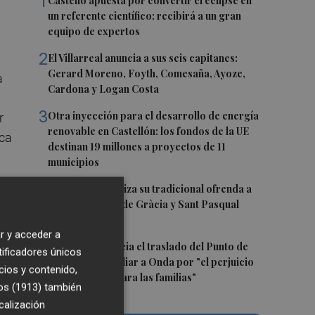
1
Castelló apuesta por convertir el eclipse en
un referente científico: recibirá a un gran
equipo de expertos
2
El Villarreal anuncia a sus seis capitanes:
Gerard Moreno, Foyth, Comesaña, Ayoze,
a
Cardona y Logan Costa
3
Otra inyección para el desarrollo de energía
r
renovable en Castellón: los fondos de la UE
rca
destinan 19 millones a proyectos de 11
municipios
4
El Villarreal realiza su tradicional ofrenda a
la Mare de Déu de Gràcia y Sant Pasqual
Baylón
r y acceder a
5
Vila-real denuncia el traslado del Punto de
tificadores únicos
r
Encuentro Familiar a Onda por "el perjuicio
cios y contenido,
que supondrá para las familias"
os (1913)
también
calización