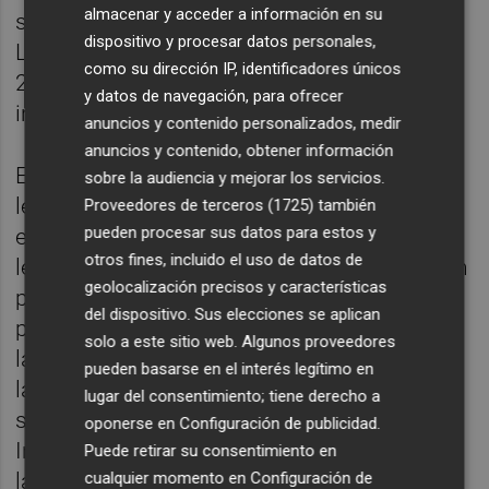
almacenar y acceder a información en su
se realice "exclusivamente" en esta lengua.
dispositivo y procesar datos personales,
La otra lengua cooficial deberá ocupar el
como su dirección IP, identificadores únicos
25% del tiempo lectivo, mientras que el
y datos de navegación, para ofrecer
inglés supondrá el 10%.
anuncios y contenido personalizados, medir
anuncios y contenido, obtener información
En Primaria, Matemáticas se cursará en la
sobre la audiencia y mejorar los servicios.
lengua base escogida a lo largo de toda la
Proveedores de terceros (1725)
también
pueden procesar sus datos para estos y
etapa. Durante los dos primeros cursos, la
otros fines, incluido el uso de datos de
lengua cooficial diferente a la base tendrá un
geolocalización precisos y características
peso mínimo del 25% del tiempo lectivo. A
del dispositivo. Sus elecciones se aplican
partir de tercero de Primaria, se garantizará
solo a este sitio web. Algunos proveedores
la presencia de ambas lenguas cooficiales y
pueden basarse en el interés legítimo en
la diferencia de horas entre ambas no podrá
lugar del consentimiento; tiene derecho a
sobrepasar el 20% del tiempo lectivo. El
oponerse en
Configuración de publicidad
.
Inglés supondrá entre un 15% y un 25% de
Puede retirar su consentimiento en
cualquier momento en
Configuración de
las horas y deberá impartirse un mínimo de