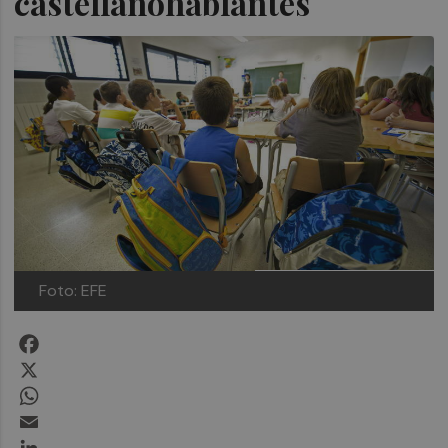
castellanohablantes
Foto: EFE
Facebook
X
WhatsApp
Email
LinkedIn