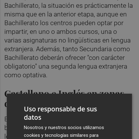
Bachillerato, la situación es prácticamente la
misma que en la anterior etapa, aunque en
Bachillerato los centros pueden optar por
impartir, en uno o ambos cursos, una o
varias asignaturas no lingüísticas en lengua
extranjera. Además, tanto Secundaria como
Bachillerato deberán ofrecer "con carácter
obligatorio" una segunda lengua extranjera
como optativa.
Castellano e Inglés en zonas
de habla valenciana
Uso responsable de sus
datos
En Educación Infantil se prevé que la lengua
base tenga un peso del 65% de las horas
Nosotros y nuestros socios utilizamos
cookies y tecnologías similares para
lectivas y que la iniciación a la lectoescritura