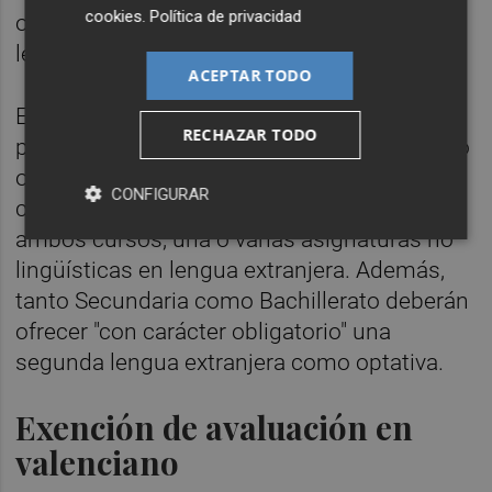
cookies
.
Política de privacidad
otra asignatura no lingüística en dicha
lengua.
ACEPTAR TODO
En Secundaria y Bachillerato, la situación es
RECHAZAR TODO
prácticamente la misma que en Primaria. No
obstante, en el caso de Bachillerato, los
CONFIGURAR
centros pueden optar por impartir, en uno o
ambos cursos, una o varias asignaturas no
lingüísticas en lengua extranjera. Además,
tanto Secundaria como Bachillerato deberán
ofrecer "con carácter obligatorio" una
segunda lengua extranjera como optativa.
Exención de avaluación en
valenciano