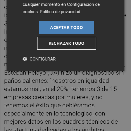
cualquier momento en
Configuración de
creadas por ellas; estamos muy lejos de la
cookies
.
Política de privacidad
igualdad y al menos quisiéramos llegar a ese
30% de proporción que se da en las
ACEPTAR TODO
ingenierías”. Gómez recordó en este punto
que “si una niña antes de los 11 años no ha
RECHAZAR TODO
mostrado interés en carreras STEAM es
difícil que lo haga, por lo que se necesita
CONFIGURAR
mucho trabajo en este aspecto”. Finalmente,
Esteban Pelayo (UA) hizo un diagnóstico sin
paños calientes: “nosotros en igualdad
estamos mal, en el 20%, tenemos 3 de 15
empresas creadas por mujeres, y no
tenemos el éxito que debiéramos
especialmente en lo tecnológico, con
mejores datos en los cuadros técnicos de
las startups dedicadas a los ámbitos