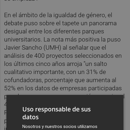
En el ámbito de la igualdad de género, el
debate puso sobre el tapete un panorama
desigual entre los diferentes parques
universitarios. La nota más positiva la puso
Javier Sancho (UMH) al señalar que el
análisis de 400 proyectos seleccionados en
los últimos cinco años arroja “un salto
cualitativo importante, con un 31% de
cofundadoras, porcentaje que aumenta al
52% en los datos de empresas participadas
por el parque, con una proporción superior al
40% en puestos de liderazgo”. Por su parte,
Uso responsable de sus
Pedro Carrasco (UV) cifró en un 48% el
datos
porcentaje de mujeres en empresas
Nosotros y nuestros socios utilizamos
instaladas en su parque “aunque en puestos