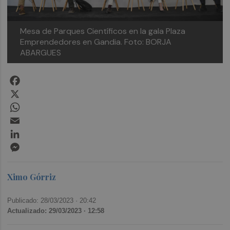
Mesa de Parques Científicos en la gala Plaza
Emprendedores en Gandia. Foto: BORJA
ABARGUES
Facebook
X
WhatsApp
Email
LinkedIn
Messenger
Ximo Górriz
Publicado: 28/03/2023 ·
20:42
Actualizado: 29/03/2023 · 12:58