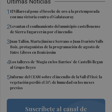
Últimas Noticias
1
El Villarreal pone el broche de oro a la pretemporada
con una victoria contra el Galatasaray
2
Levantan el confinamiento del municipio castellonense
de Sierra Engarcerán por el incendio
3
Juan Tallón, Marta Jiménez Serrano o Juan Evaristo Valls
Boix, protagonistas de la programación de agosto de
Entre Libros en Benicàssim
4
Los talleres de ‘Magia en los Barrios’ de Castelló llegan
al Grupo Reyes
5
Informe del CEAM sobre el incendio de la Vall d'Uixó: la
vegetación perdió el 51% de humedad en los meses
previos
Suscríbete al canal de