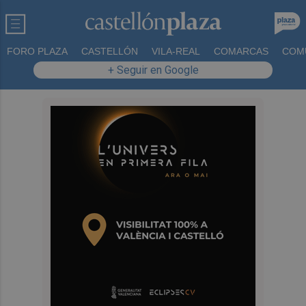
FORO PLAZA
CASTELLÓN
VILA-REAL
COMARCAS
COM
+ Seguir en Google