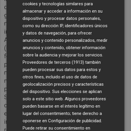
cookies y tecnologías similares para
directivos baja al 18%”, si bien en algunos
almacenar y acceder a información en su
grados se percibe una mayor proporción de
dispositivo y procesar datos personales,
mujeres como responsables de las
como su dirección IP, identificadores únicos
iniciativas que en otros. Por su parte, Juan
y datos de navegación, para ofrecer
Antonio Bertolín señaló que en Espaitec
anuncios y contenido personalizados, medir
(UJI) solo 100 de 400 trabajadores son
anuncios y contenido, obtener información
sobre la audiencia y mejorar los servicios.
féminas, “aunque estamos viendo en el
Proveedores de terceros (1913)
también
programa UJI Emprèn On Social una cierta
pueden procesar sus datos para estos y
mejoría”. Bertolín puso el énfasis en la
otros fines, incluido el uso de datos de
necesidad de mostrar referentes a las niñas
geolocalización precisos y características
para revertir la tendencia en las titulaciones
del dispositivo. Sus elecciones se aplican
STEAM. Asimismo, Esther Gómez recalcó el
solo a este sitio web. Algunos proveedores
carácter ingenieril de la UPV: “con un 40% de
pueden basarse en el interés legítimo en
estudiantes mujeres en la actualidad, en
lugar del consentimiento; tiene derecho a
oponerse en
Configuración de publicidad
.
ingenierías el porcentaje es del 30%, lo que
Puede retirar su consentimiento en
reduce al 21% el porcentaje de startups