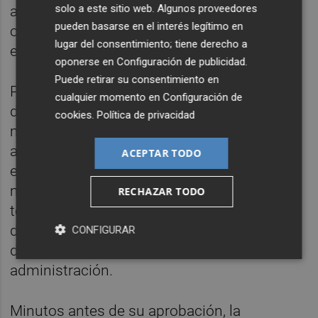
solo a este sitio web. Algunos proveedores
amplía el mandato en la presidencia del
pueden basarse en el interés legítimo en
organismo cuatro a seis años, pero se
lugar del consentimiento; tiene derecho a
elimina la posibilidad de renovar el cargo.
oponerse en
Configuración de publicidad
.
Puede retirar su consentimiento en
Por otro lado, el texto reforzará los controles
cualquier momento en
Configuración de
de servicios de criptoactivos y, entre otras
cookies
.
Política de privacidad
medidas, se permitirá que se suspenda la
autorización a un proveedor de servicios en
ACEPTAR TODO
el caso de que este cometa una infracción
muy grave. También se prohibirá de manera
RECHAZAR TODO
temporal y se impedirá a cualquier miembro
del órgano de administración del proveedor
CONFIGURAR
de estos servicios ejercer funciones de
administración.
Minutos antes de su aprobación, la