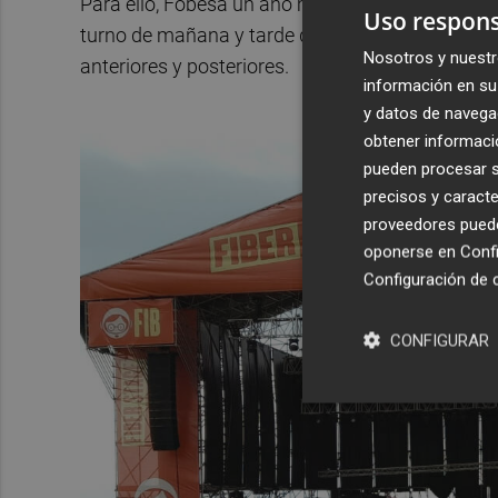
Para ello, Fobesa un año más desplegó un ampli
Uso respons
turno de mañana y tarde durante todos los días 
Nosotros y nuestr
anteriores y posteriores.
información en su 
y datos de navega
obtener informació
pueden procesar su
precisos y caracte
proveedores pueden
oponerse en
Confi
Configuración de 
CONFIGURAR