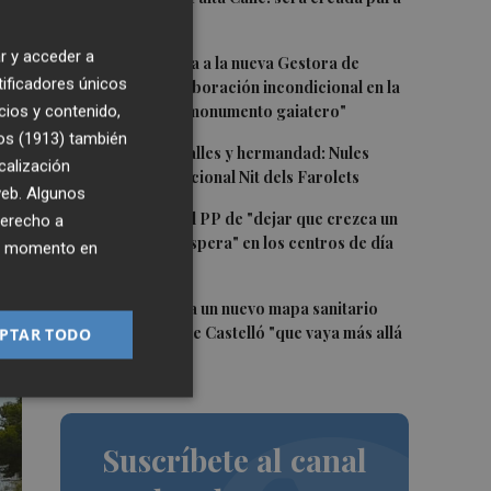
el eclipse
r y acceder a
2
Castelló traslada a la nueva Gestora de
tificadores únicos
Gaiates su "colaboración incondicional en la
promoción del monumento gaiatero"
cios y contenido,
os (1913)
también
3
Talleres, pasacalles y hermandad: Nules
calización
celebra su tradicional Nit dels Farolets
 web. Algunos
4
El PSPV acusa al PP de "dejar que crezca un
derecho a
31 % la lista de espera" en los centros de día
ier momento en
de Castellón
5
El PSPV reclama un nuevo mapa sanitario
para la ciudad de Castelló "que vaya más allá
PTAR TODO
de parches"
Suscríbete al canal