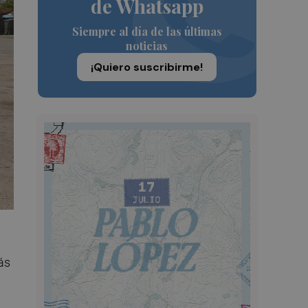
de Whatsapp
Siempre al día de las últimas
noticias
¡Quiero suscribirme!
ás