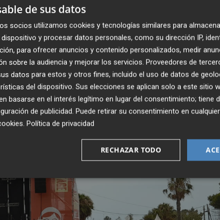
o dispositivo compuesto un equipo de siete personas en
able de sus datos
del evento, además de tres personas en refuerzo los días
os socios utilizamos cookies y tecnologías similares para almacena
dispositivo y procesar datos personales, como su dirección IP, iden
ción, para ofrecer anuncios y contenido personalizados, medir anun
n sobre la audiencia y mejorar los servicios.
Proveedores de tercer
s datos para estos y otros fines, incluido el uso de datos de geolo
rísticas del dispositivo. Sus elecciones se aplican solo a este sitio
 basarse en el interés legítimo en lugar del consentimiento; tiene 
guración de publicidad
. Puede retirar su consentimiento en cualqu
cookies
.
Política de privacidad
RECHAZAR TODO
ACE