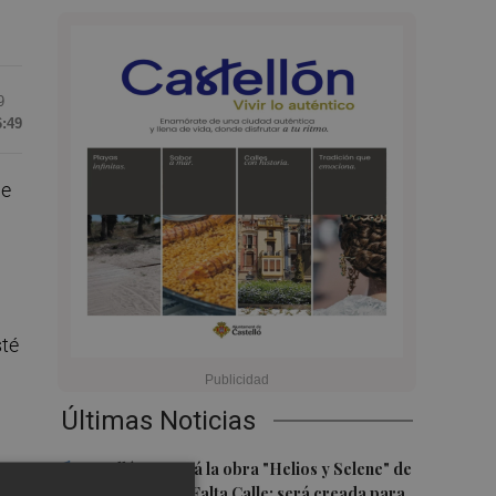
9
6:49
ue
sté
Últimas Noticias
1
Castelló acogerá la obra "Helios y Selene" de
la compañía Te Falta Calle: será creada para