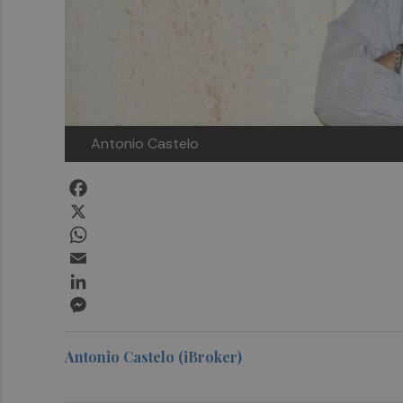
Antonio Castelo
Facebook
X
WhatsApp
Email
LinkedIn
Messenger
Antonio Castelo (iBroker)