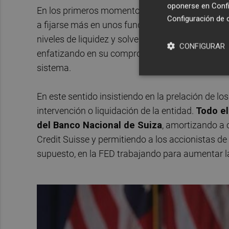
oponerse en
Confi
En los primeros momentos parecía que el riesgo 
Configuración de 
a fijarse más en unos fundamentales del sector
niveles de liquidez y solvencia y sin aparentes 
CONFIGURAR
enfatizando en su compromiso de facilitar liquide
sistema.
En este sentido insistiendo en la prelación de l
intervención o liquidación de la entidad.
Todo el
del Banco Nacional de Suiza
, amortizando a 
Credit Suisse y permitiendo a los accionistas de 
supuesto, en la FED trabajando para aumentar la