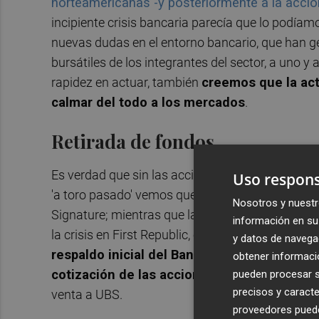
norteamericanas -y posteriormente a la acció
incipiente crisis bancaria parecía que lo podíam
nuevas dudas en el entorno bancario, que han g
bursátiles de los integrantes del sector, a uno y 
rapidez en actuar, también
creemos que la act
calmar del todo a los mercados
.
Retirada de fondos
Es verdad que sin las acciones de los regulador
Uso respons
'a toro pasado' vemos que garantizar los depósit
Nosotros y nuestr
Signature; mientras que la garantía para los d
información en su 
la crisis en First Republic, entidad que se sigue
y datos de navega
respaldo inicial del Banco Nacional de Suiz
obtener informació
cotización de las acciones
, en última instanc
pueden procesar su
precisos y caracte
venta a UBS.
proveedores pueden