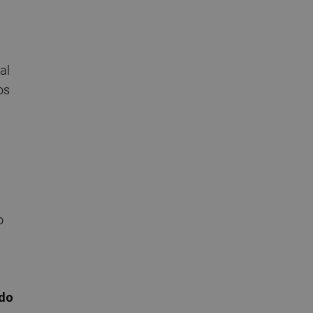
al
os
o
ndo