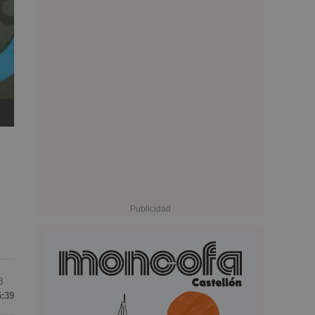
8
5:39