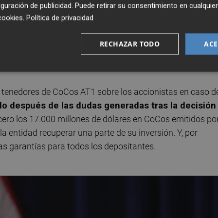
guración de publicidad
. Puede retirar su consentimiento en cualqu
sistémico podía estar pasando y que los inversores volví
cookies
.
Política de privacidad
 que son buenos... al menos en Europa con confortables
problemas de calidad crediticia. También en un BCE
RECHAZAR TODO
ACE
z ilimitada y ofrecer estabilidad al marco regulatorio del
os tenedores de CoCos AT1 sobre los accionistas en caso d
lo después de las dudas generadas tras la decisión
cero los 17.000 millones de dólares en CoCos emitidos po
la entidad recuperar una parte de su inversión. Y, por
s garantías para todos los depositantes.