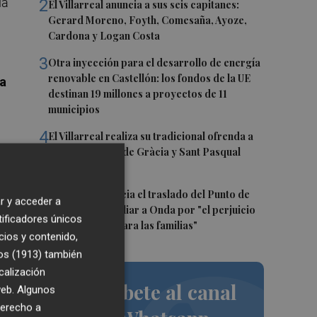
la
2
El Villarreal anuncia a sus seis capitanes:
Gerard Moreno, Foyth, Comesaña, Ayoze,
Cardona y Logan Costa
3
Otra inyección para el desarrollo de energía
renovable en Castellón: los fondos de la UE
ra
destinan 19 millones a proyectos de 11
municipios
4
El Villarreal realiza su tradicional ofrenda a
la Mare de Déu de Gràcia y Sant Pasqual
Baylón
ero
5
 de
Vila-real denuncia el traslado del Punto de
r y acceder a
Encuentro Familiar a Onda por "el perjuicio
r
tificadores únicos
que supondrá para las familias"
cios y contenido,
os (1913)
también
calización
Suscríbete al canal
 web. Algunos
derecho a