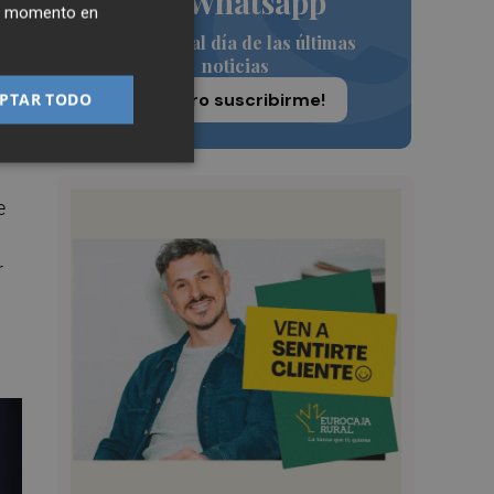
de Whatsapp
ier momento en
an
Siempre al día de las últimas
noticias
¡Quiero suscribirme!
PTAR TODO
e
r