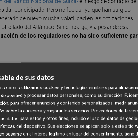
n del Banco Nacional de Suiza-
el riesgo de contagio de 
os dar por disipado. Pero no fue así, ya que han surgido
enerado de nuevo mucha volatilidad en las cotizaciones
a otro lado del Atlántico. Sin embargo, y a pesar de esa
uación de los reguladores no ha sido suficiente pa
es americanos el contagio podría haber sido más grave, p
able de sus datos
os de Silicon Valley Bank no detuvo la retirada de fondos
os socios utilizamos cookies y tecnologías similares para almacena
epositantes no asegurados en ambos bancos no logró evita
dispositivo y procesar datos personales, como su dirección IP, iden
 tambaleando
. También es verdad que aunque el
ción, para ofrecer anuncios y contenido personalizados, medir anun
a a Credit Suisse produjo un breve repunte en la
n sobre la audiencia y mejorar los servicios.
Proveedores de tercer
ia solo le dio al banco suficiente tiempo para negociar una
s datos para estos y otros fines, incluido el uso de datos de geolo
rísticas del dispositivo. Sus elecciones se aplican solo a este sitio
 basarse en el interés legítimo en lugar del consentimiento; tiene 