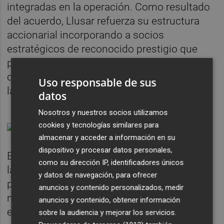
integradas en la operación. Como resultado
del acuerdo, Llusar refuerza su estructura
accionarial incorporando a socios
estratégicos de reconocido prestigio que
podrán realizar nuevas aportaciones para
continuar apoyando el plan de expansión de
Uso responsable de sus
la compañía.
datos
Nosotros y nuestros socios utilizamos
cookies y tecnologías similares para
almacenar y acceder a información en su
dispositivo y procesar datos personales,
En palabras de
Jorge Llusar
, socio y CEO de
como su dirección IP, identificadores únicos
la compañía: “Estamos muy contentos de
y datos de navegación, para ofrecer
poder seguir con el crecimiento que
anuncios y contenido personalizados, medir
nuestros clientes nos estaban pidiendo. La
anuncios y contenido, obtener información
entrada de los nuevos socios fortalecerá el
sobre la audiencia y mejorar los servicios.