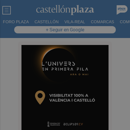
FORO PLAZA
CASTELLÓN
VILA-REAL
COMARCAS
COM
+ Seguir en Google