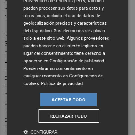
crecimiento y la solidez de la compañía y
Proveedores de terceros (1913)
también
pueden procesar sus datos para estos y
nos permitirá afrontar grandes retos en el
otros fines, incluido el uso de datos de
futuro”.
geolocalización precisos y características
del dispositivo. Sus elecciones se aplican
Según
Stephan Rötzer
, fundador de
solo a este sitio web. Algunos proveedores
SanLucar, "esta inversión es la culminación
pueden basarse en el interés legítimo en
de los casi 30 años de excelente trabajo que
lugar del consentimiento; tiene derecho a
Llusar y SanLucar han realizado a fin de
oponerse en
Configuración de publicidad
.
ofrecer el cítrico de la más alta calidad a los
Puede retirar su consentimiento en
cualquier momento en
Configuración de
consumidores y satisfacer la demanda del
cookies
.
Política de privacidad
mercado. La colaboración con Llusar existe
desde la creación de SanLucar y ambas
ACEPTAR TODO
empresas hemos crecido juntas. La familia
Llusar es un maestro agricultor en cítricos y
RECHAZAR TODO
eso se transmite en la alta calidad de los
productos que cultiva. Estamos muy
CONFIGURAR