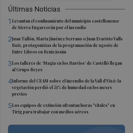
Últimas Noticias
1
Levantan el confinamiento del municipio castellonense
de Sierra Engarcerán por el incendio
2
Juan Tallón, Marta Jiménez Serrano o Juan Evaristo Valls
Boix, protagonistas de la programación de agosto de
Entre Libros en Benicàssim
3
Los talleres de ‘Magia en los Barrios’ de Castelló llegan
al Grupo Reyes
4
Informe del CEAM sobre el incendio de la Vall d'Uixó: la
vegetación perdió el 51% de humedad en los meses
previos
5
Los equipos de extinción afrontan horas "vitales" en
Tírig para trabajar con medios aéreos