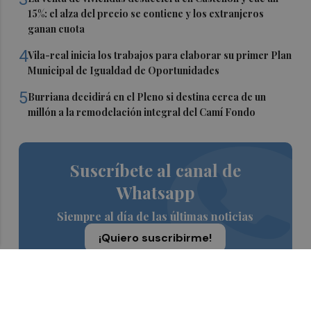
15%: el alza del precio se contiene y los extranjeros
ganan cuota
4
Vila-real inicia los trabajos para elaborar su primer Plan
Municipal de Igualdad de Oportunidades
5
Burriana decidirá en el Pleno si destina cerca de un
millón a la remodelación integral del Camí Fondo
Suscríbete al canal de
Whatsapp
Siempre al día de las últimas noticias
¡Quiero suscribirme!