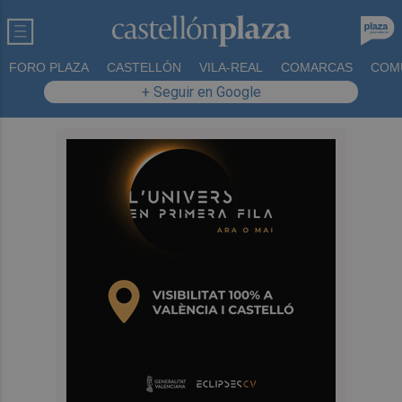
FORO PLAZA
CASTELLÓN
VILA-REAL
COMARCAS
COM
+ Seguir en Google