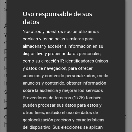
transformación en el sector económico",
sostiene.
Uso responsable de sus
datos
Asimismo, añade que, "desde el punto social
Nosotros y nuestros socios utilizamos
y territorial no se analiza en la
cookies y tecnologías similares para
documentación aportada si los proyectos
almacenar y acceder a información en su
propuestos y su ubicación responden a un
dispositivo y procesar datos personales,
mayor beneficio social y medioambiental
como su dirección IP, identificadores únicos
para la comarca en la que se prevén
y datos de navegación, para ofrecer
implantar". "No se analiza suficientemente el
anuncios y contenido personalizados, medir
impacto para los sectores económicos que
anuncios y contenido, obtener información
sobre la audiencia y mejorar los servicios.
se verán afectados por la acumulación de
Proveedores de terceros (1725)
también
plantas propuesta, ni se contemplan los
pueden procesar sus datos para estos y
efectos sobre el bienestar y las costumbres
otros fines, incluido el uso de datos de
que la alteración del paisaje provocará en los
geolocalización precisos y características
habitantes de las poblaciones afectadas",
del dispositivo. Sus elecciones se aplican